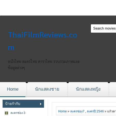
ThaiFilmReviews.co
m
หนังไทย ละครไทย ดาราไทย รวบรวมภาพและ
ข้อมูลต่างๆ
Home
นักแสดงชาย
นักแสดงหญิง
ป้ายกำกับ
Home
»
ละครช่อง7
,
ละครปี 2546
» แก้วต
ละครช่อง 3