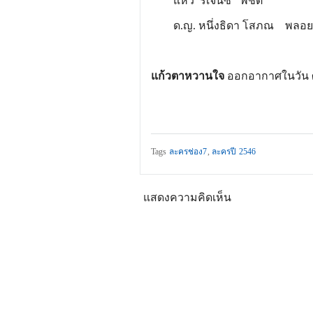
แห้ว รีเจนซี่
พิชิต
ด.ญ. หนึ่งธิดา โสภณ
พลอย
แก้วตาหวานใจ
ออกอากาศในวัน ศุก
Tags
ละครช่อง7
,
ละครปี 2546
แสดงความคิดเห็น