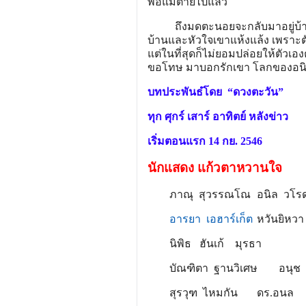
พ่อแม่ตายไปแล้ว
ถึงมดตะนอยจะกลับมาอยู่บ้านแล
บ้านและหัวใจเขาแห้งแล้ง เพราะต
แต่ในที่สุดก็ไม่ยอมปล่อยให้ตัวเ
ขอโทษ มาบอกรักเขา โลกของอนิ
บทประพันธํโดย “ดวงตะวัน”
ทุก ศุกร์ เสาร์ อาทิตย์ หลังข่าว
เริ่มตอนแรก 14 กย. 2546
นักแสดง แก้วตาหวานใจ
ภาณุ สุวรรณโณ
อนิล วโร
อารยา เอฮาร์เก็ต
หวันยิหวา
นิพิธ ฮันเก้
มุรธา
บัณฑิตา ฐานวิเศษ
อนุช
สุรวุฑ ไหมกัน
ดร.อนล