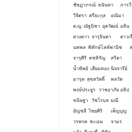
ชัชฎาภรณ์ ธนันทา
ภารวี
วิจิตรา ตรียะกุล
อณิมา
ด.ญ. ณัฐนิชา อุตวัฒน์
อลิน
ดวงดาว จารุจินดา
ดาวเร
นพพล พิทักษ์โล่ห์พานิช
ส
จารุศิริ คชหิรัญ
สริดา
น้ำทิพย์ เสียมทอง
นิจจารีย์
มารุต สุขสวัสดิ์
พลวัต
พงษ์ประยูร ราชอาภัย
อธิป
ขนิษฐา วัชโรบล
มณี
อัญชลี ไชยศิริ
เพ็ญบุญ
วรพรต ชะเอม
จามร