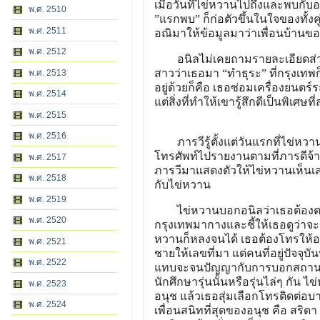
เมื่อวันที่ไข่หวานไปถึงและพบกับอน
พ.ศ. 2510
”แรกพบ” ก็ก่อตัวขึ้นในใจของทั้งคู
พ.ศ. 2511
อณิมาให้ข้อมูลมาว่าเพื่อน
พ.ศ. 2512
อนิลไม่เคยถามรายละเอียดส่วน
สาวว่าเธอมา “ทำธุระ” ที่กรุงเทพก
พ.ศ. 2513
อยู่ด้วยก็คือ เธอซ่อมเครื่องยนต
พ.ศ. 2514
แต่สิ่งที่ทำให้เขารู้สึกดีเป็น
พ.ศ. 2515
พ.ศ. 2516
ภารวีรู้ตั้งแต่วันแรกที่ไข่หวาน
โทรศัพท์ไปรายงานตามที่ภารดีจ้
พ.ศ. 2517
ภารวีมาแสดงตัวให้ไข่หวานเห็นเส
พ.ศ. 2518
กับไข่หวาน
พ.ศ. 2519
ไข่หวานบอกอนิลว่าเธอต้องตามหา
พ.ศ. 2520
กรุงเทพมากางและชี้ให้เธอดูว่าจ
หวานก็หลงจนได้ เธอต้องโทรให้อ
พ.ศ. 2521
ชายให้เลขที่มา แต่คนที่อยู่ปัจจุ
พ.ศ. 2522
แทบจะจนปัญญากับการบอกสถานที่
นักศึกษารุ่นนั้นหรือรุ่นไล่ๆ กัน ไ
พ.ศ. 2523
อนุช แล้วเธอสุ่มเลือกโทรติดต่อบา
พ.ศ. 2524
เพื่อนสนิทที่สุดของอนุช คือ สริด