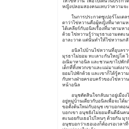
ให้ไข่หวาน เพื่อไปเต้นวันประกว
หญิงปลอมสองคนแทบว
ในการประกวดซูเปอร์โมเดลรอบส
ดาว่าไข่หวานคือผู้หญิงที่มาตาม
ได้เคลียร์กับอนิลเรื่องที่มาตา
ด้วย ไข่หวานรู้ว่ามุรธาเอามดตะน
อาละวาด แต่นั่นทำให้
อนิลไปบ้านไข่หวานที่อุบลราช
มุรธาไม่ยอม ทะเลาะกันใหญ่โต ไข
อณิมาหาอนิล และชวนเขาไปพักที่
เด็กที่ทิ้งพวกเขาและแม่มาแต่งง
ยอมไปพักด้วย และเขาก็ได้รู้ควา
กับทางฝ่ายครอบครัวของไข่หวานเร
หน้าอนิล
อนุชตัดสินใจกลับมาอยู่เมืองไทย
อยู่หมู่บ้านเดียวกับอนิลเพื่อจะ
ขอตั้งต้นใหม่กับอนุช เขาบอกตอนน
บอกเขา อนุชยังไม่ยอมคืนดีฉันคน
ตะนอยกับเธอไปไหนๆ ด้วยกัน มุร
อนุชบอกว่าเธอเองก็ต้องรอเวลาที