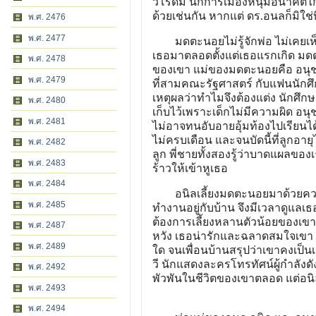
วโรดม นักการเมืองหนุ่มอนาคตไกล 
ด้วยเช่นกัน หากแต่ ดร.อนลก็ม
พ.ศ. 2476
พ.ศ. 2477
มดตะนอยไม่รู้จักพ่อ ไม่เคยเห็นแม
เธอมาตลอดตั้งแต่เธอแรกเกิด ม
พ.ศ. 2478
ของเขา แม่ของมดตะนอยคือ อนุช (
พ.ศ. 2479
ที่สามคณะรัฐศาสตร์ กับแฟนนักศึ
เหตุผลว่าทำไมจึงต้องแต่ง นักศึก
พ.ศ. 2480
เก็บไว้เพราะเด็กไม่มีความผิด อ
พ.ศ. 2481
ไม่อาจทนอับอายอุ้มท้องไปเรียนได
ไม่ครบเดือน และจนบัดนี้ที่ลูกอาย
พ.ศ. 2482
ลูก พี่ชายทั้งสองรู้ว่าบาดแผลของ
พ.ศ. 2483
ร้าวให้เข้าหูเธอ
พ.ศ. 2484
อนิลเลี้ยงมดตะนอยมาด้วยความร
พ.ศ. 2485
ทำงานอยู่กับบ้าน จึงมีเวลาดูแลเธ
ต้องการเลี้ยงหลานตัวน้อยของเขา
พ.ศ. 2487
หวัง เธอน่ารักและฉลาดสมใจเขา 
พ.ศ. 2489
ใด จนเพื่อนบ้านสรุปว่าเขาคงเป็นเก
วี นักแสดงละครโทรทัศน์ผู้กำลั
พ.ศ. 2492
พัวพันในชีวิตของเขาตลอด แ
พ.ศ. 2493
พ.ศ. 2494