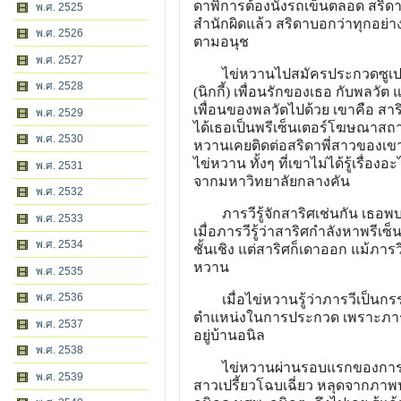
ดาพิการต้องนั่งรถเข็นตลอด สริด
พ.ศ. 2525
สำนักผิดแล้ว สริดาบอกว่าทุกอย่า
พ.ศ. 2526
ตามอนุช
พ.ศ. 2527
ไข่หวานไปสมัครประกวดซูเปอร์โ
พ.ศ. 2528
(นิกกี้) เพื่อนรักของเธอ กับพลวั
เพื่อนของพลวัตไปด้วย เขาคือ สา
พ.ศ. 2529
ได้เธอเป็นพรีเซ็นเตอร์โฆษณาสถาบั
พ.ศ. 2530
หวานเคยติดต่อสริดาพี่สาวของเขาเร
ไข่หวาน ทั้งๆ ที่เขาไม่ได้รู้เรื่
พ.ศ. 2531
จากมหาวิทยาลัยกล
พ.ศ. 2532
ภารวีรู้จักสาริศเช่นกัน เธอพบ
พ.ศ. 2533
เมื่อภารวีรู้ว่าสาริศกำลังหาพรีเ
พ.ศ. 2534
ชั้นเชิง แต่สาริศก็เดาออก แม้ภาร
หวาน
พ.ศ. 2535
พ.ศ. 2536
เมื่อไข่หวานรู้ว่าภารวีเป็นกร
ตำแหน่งในการประกวด เพราะภารวีตั
พ.ศ. 2537
อยู่บ้านอนิล
พ.ศ. 2538
ไข่หวานผ่านรอบแรกของการประ
พ.ศ. 2539
สาวเปรี้ยวโฉบเฉี่ยว หลุดจากภาพน