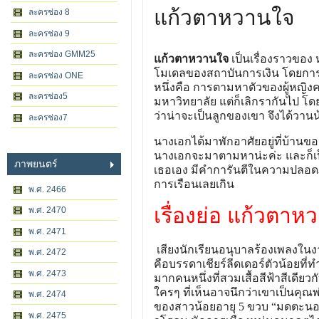
แก้วตาหวานใจ
ละครช่อง 8
ละครช่อง 9
ละครช่อง GMM25
แก้วตาหวานใจ
เป็นเรื่องราวของ 
โมเดลของสถาบันการเงิน โดยการเข
ละครช่อง ONE
หนึ่งคือ การตามหาตัวของผู้หญิงคน
ละครช่อง5
มหาวิทยาลัย แต่ก็เลิกรากันไป โดย
ว่าน่าจะเป็นลูกของเขา จึงได้วานน้อ
ละครช่อง7
นางเอกได้มาพักอาศัยอยู่ที่บ้านข
นางเอกจะมาตามหาน่ะค่ะ และก็เ
ภาพยนตร์
เธอเอง มีคำการันตีในความปลอดภัย
การเรือนเลยเกิน
พ.ศ. 2466
เรื่องย่อ แก้วต
พ.ศ. 2470
พ.ศ. 2471
เสียงนักเรียนอนุบาลร้องเพลงในงาน
พ.ศ. 2472
คือบรรดาเชียร์ลีดเดอร์ตัวน้อยที่ทำ
พ.ศ. 2473
มากคนหนึ่งที่สวมเสื้อสีฟ้าสีเดียวก
ใครๆ ที่เห็นอาจนึกว่าเขาเป็นคุณพ
พ.ศ. 2474
ของสาวน้อยอายุ 5 ขวบ “มดตะนอย
พ.ศ. 2475