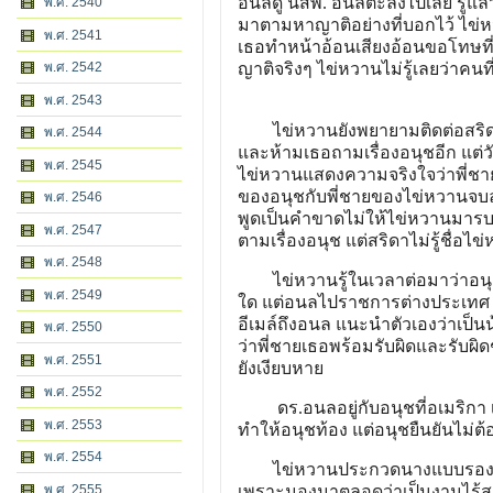
อนิลดู นสพ. อนิลตะลึงไปเลย รู
พ.ศ. 2540
มาตามหาญาติอย่างที่บอกไว้ ไข่หว
พ.ศ. 2541
เธอทำหน้าอ้อนเสียงอ้อนขอโทษท
พ.ศ. 2542
ญาติจริงๆ ไข่หวานไม่รู้เลยว
พ.ศ. 2543
ไข่หวานยังพยายามติดต่อสริดาอย่
พ.ศ. 2544
และห้ามเธอถามเรื่องอนุชอีก แต่
พ.ศ. 2545
ไข่หวานแสดงความจริงใจว่าพี่ชายเธ
ของอนุชกับพี่ชายของไข่หวานจบลงแ
พ.ศ. 2546
พูดเป็นคำขาดไม่ให้ไข่หวานมารบ
พ.ศ. 2547
ตามเรื่องอนุช แต่สริดาไม่ร
พ.ศ. 2548
ไข่หวานรู้ในเวลาต่อมาว่าอนุช
พ.ศ. 2549
ใด แต่อนลไปราชการต่างประเทศ 
อีเมล์ถึงอนล แนะนำตัวเองว่าเป
พ.ศ. 2550
ว่าพี่ชายเธอพร้อมรับผิดและรับผ
พ.ศ. 2551
ยังเงียบหาย
พ.ศ. 2552
ดร.อนลอยู่กับอนุชที่อเมริกา เขา
พ.ศ. 2553
ทำให้อนุชท้อง แต่อนุชยื
พ.ศ. 2554
ไข่หวานประกวดนางแบบรองสอง 
พ.ศ. 2555
เพราะมองมาตลอดว่าเป็นงานไร้ส