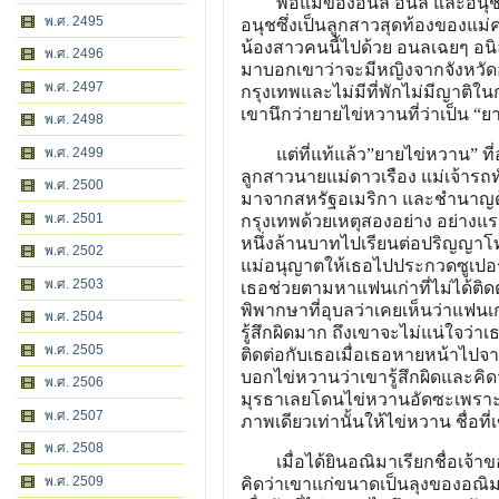
พ่อแม่ของอนล อนิล และอนุช แย
พ.ศ. 2495
อนุชซึ่งเป็นลูกสาวสุดท้องของแม่
น้องสาวคนนี้ไปด้วย อนลเฉยๆ อนิล
พ.ศ. 2496
มาบอกเขาว่าจะมีหญิงจากจังหวัดอ
พ.ศ. 2497
กรุงเทพและไม่มีที่พักไม่มีญาติใน
เขานึกว่ายายไข่หวานที่ว่
พ.ศ. 2498
พ.ศ. 2499
แต่ที่แท้แล้ว”ยายไข่หวาน” ที่อณ
ลูกสาวนายแม่ดาวเรือง แม่เจ้ารถ
พ.ศ. 2500
มาจากสหรัฐอเมริกา และชำนาญด้า
พ.ศ. 2501
กรุงเทพด้วยเหตุสองอย่าง อย่าง
หนึ่งล้านบาทไปเรียนต่อปริญญาโท ทั
พ.ศ. 2502
แม่อนุญาตให้เธอไปประกวดซูเปอร์โ
พ.ศ. 2503
เธอช่วยตามหาแฟนเก่าที่ไม่ได้ติดต่อก
พิพากษาที่อุบลว่าเคยเห็นว่าแฟนเ
พ.ศ. 2504
รู้สึกผิดมาก ถึงเขาจะไม่แน่ใจว่า
พ.ศ. 2505
ติดต่อกับเธอเมื่อเธอหายหน้าไป
บอกไข่หวานว่าเขารู้สึกผิดและคิ
พ.ศ. 2506
มุรธาเลยโดนไข่หวานอัดซะเพราะเหตุ
พ.ศ. 2507
ภาพเดียวเท่านั้นให้ไข่หวาน
พ.ศ. 2508
เมื่อได้ยินอณิมาเรียกชื่อเจ้าขอ
พ.ศ. 2509
คิดว่าเขาแก่ขนาดเป็นลุงของอณิม