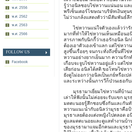
รู้ว่าอนิลชอบไข่หวานแน่นอน แล
พ.ศ. 2556
พรีเซ็นเตอร์โฆษณาบริษัทเงินทุน
พ.ศ. 2562
ไม่ว่าแกล้งแสดงตัวว่ามีสัมพ
พ.ศ. 2563
ไข่หวานแน่ใจตัวเองแล้วว่ารักอนิ
มากที่ทำให้ไข่หวานเห็นเหมือนอ
พ.ศ. 2566
สารภาพกับนิกกี้ว่าเธอรักอนิล นิกก
ต้องเอาตัวเองเข้าแลก แต่ไข่หวาน
สูงขึ้นเรื่อยๆ จนกระทั่งถึงขั้นที่
FOLLOW US
หวานอย่างยากเย็นมาก ความรักทำให
Facebook
เกือบจะจูบไข่หวานอยู่แล้ว แต่ไข่
เสียก่อน อนิลได้สติ ขอโทษไข่หว
ยังดูไม่ออกว่าอนิลเป็นเกย์หรือเปล
และระหว่างนั้นภารวีก็ป
มุรธามาเยี่ยมไข่หวานที่บ้านอนิล
เล่าให้ฟังนั้นไม่ค่อยจะรับแขก ม
มดตะนอยรู้สึกชอบซึ่งกันและกันทั
หวานแนะนำกับอนิลว่ามุรธาคือป้
มุรธาเลยต้องแต่งหญิงไปตลอด อนิล
ดูแลมดตะนอยและดูแลทำงานบ้านทำ
ของมุรธามาแจมอีกคนและมุรธาให้แ