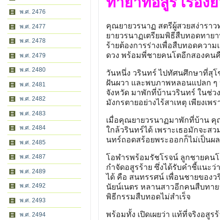
ทายาทอสูร เรื่องย
พ.ศ. 2476
คุณยายวรนาฏ สตรีผู้สวยสง่าราวท่
พ.ศ. 2477
ยายวรนาฏเตรียมพิธีสืบทอดทายาท
พ.ศ. 2478
ร้ายต้องการร่างเพื่อสืบทอดความ
ดวง พร้อมพี่ชายคนโตอีกสองคนคือ 
พ.ศ. 2479
พ.ศ. 2480
วันหนึ่ง วรินทร์ ไปทัศนศึกษาที่ส
ฝันผวา และพบภาพหลอนแปลก ๆ บ่อ
พ.ศ. 2481
จังหวัด มาพักที่บ้านวรินทร์ ในช่
พ.ศ. 2482
มังกรตายอย่างไร้สาเหตุ เพียงเพร
พ.ศ. 2483
เมื่อคุณยายวรนาฏมาพักที่บ้าน คุ
พ.ศ. 2484
ใกล้วรินทร์ได้ เพราะเธอมักจะสวมพ
นทร์ถอดสร้อยพระออกก็ไม่เป็นผลสำเ
พ.ศ. 2485
โอฬารพร้อมรัชโรจน์ ลูกชายคนโต
พ.ศ. 2487
กำจัดอสูรร้าย ซึ่งได้รับคำชี้แน
พ.ศ. 2489
ได้ คือ สนทรรศน์ เพื่อนชายของวริ
พ.ศ. 2492
นัยน์เนตร หลานสาวอีกคนสืบทายาท
พิธีกรรมสืบทอดไม่สำเร็จ
พ.ศ. 2493
พร้อมทั้ง เปิดเผยว่า แท้ที่จริง
พ.ศ. 2494