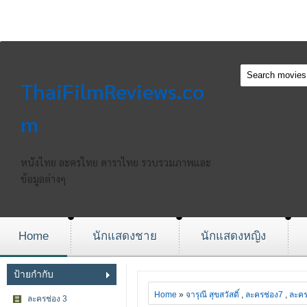
ThaiFilmReviews.co
m
หนังไทย ละครไทย ดาราไทย รวบรวมภาพและ
ข้อมูลต่างๆ
Home
นักแสดงชาย
นักแสดงหญิง
ป้ายกำกับ
Home
»
จารุณี สุขสวัสดิ์
,
ละครช่อง7
,
ละคร
ละครช่อง 3