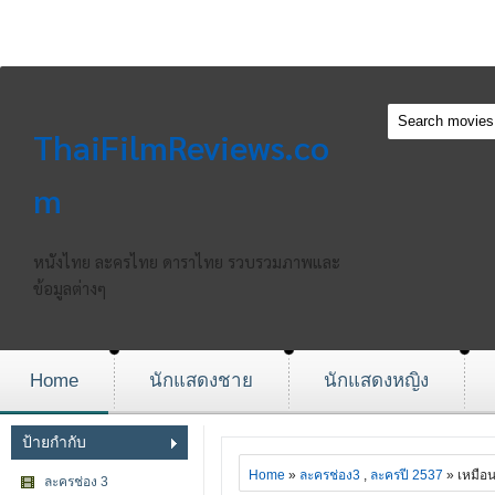
ThaiFilmReviews.co
m
หนังไทย ละครไทย ดาราไทย รวบรวมภาพและ
ข้อมูลต่างๆ
Home
นักแสดงชาย
นักแสดงหญิง
ป้ายกำกับ
Home
»
ละครช่อง3
,
ละครปี 2537
» เหมือ
ละครช่อง 3