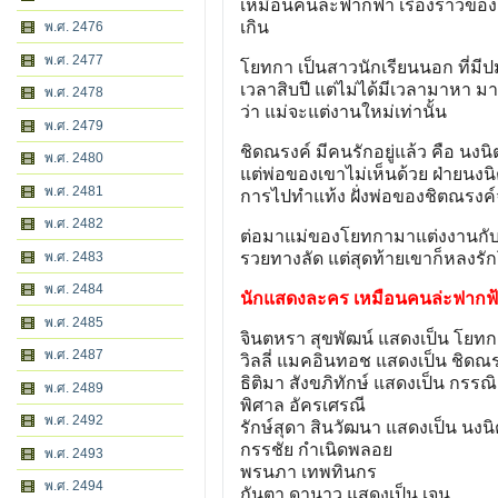
เหมือนคนละฟากฟ้า เรื่องราวของโย
เกิน
พ.ศ. 2476
พ.ศ. 2477
โยทกา เป็นสาวนักเรียนนอก ที่มีป
เวลาสิบปี แต่ไม่ได้มีเวลามาหา ม
พ.ศ. 2478
ว่า แม่จะแต่งานใหม่เท่านั้น
พ.ศ. 2479
ชิดณรงค์ มีคนรักอยู่แล้ว คือ นง
พ.ศ. 2480
แต่พ่อของเขาไม่เห็นด้วย ฝ่ายนงน
พ.ศ. 2481
การไปทำแท้ง ฝั่งพ่อของชิตณรงค์จ้
พ.ศ. 2482
ต่อมาแม่ของโยทกามาแต่งงานกับพ่
พ.ศ. 2483
รวยทางลัด แต่สุดท้ายเขาก็หลงรัก
พ.ศ. 2484
นักแสดงละคร เหมือนคนล่ะฟากฟ
พ.ศ. 2485
จินตหรา สุขพัฒน์ แสดงเป็น โยทก
พ.ศ. 2487
วิลลี่ แมคอินทอช แสดงเป็น ชิดณร
ธิติมา สังขภิทักษ์ แสดงเป็น กรรณิ
พ.ศ. 2489
พิศาล อัครเศรณี
พ.ศ. 2492
รักษ์สุดา สินวัฒนา แสดงเป็น นงนิ
กรรชัย กำเนิดพลอย
พ.ศ. 2493
พรนภา เทพทินกร
พ.ศ. 2494
กันตา ดานาว แสดงเป็น เจน