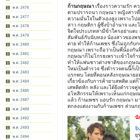
ก้านกฤษณา
เรื่องราวความรัก คว
พ.ศ. 2476
ตามปรารถนา กฤษณา หญิงสาวที่มีนิ
พ.ศ. 2477
ความมั่นใจในตัวเองสูง เพราะไปอย
สาว กฤษติกา ผู้ซึ่งบ้าอำนาจ และไม
พ.ศ. 2478
จิตใจประเภทสามีข้าใครอย่าแตะ แ
พ.ศ. 2479
สัมพันธ์กับนับทอง น้องสาวของพระ
ตาย ทำให้ก้านเพชร ซึ่งไม่ถูกกับ
พ.ศ. 2480
กฤษณา เพราะถือว่าเป็นพี่น้องกัน
พ.ศ. 2481
กฤษณาก็ไม่โกรธเพราะเข้าใจก้าน
ทำให้แฟนชาวต่างชาติของกฤษณาต
พ.ศ. 2482
ใหม่เป็นตำรวจ ซึ่งตำรวจคนนี้ก็เป
พ.ศ. 2483
แรกพบ โดยที่ตอนหลังกฤษณายอมหมั
เกี่ยวข้องกับการค้ายาเสพติด แต่
พ.ศ. 2484
เสพติดหัก หลัง และได้ยิงตำรวจคู
พ.ศ. 2485
อโหสิกรรมให้เพราะเห็นแก่กฤษณา
แล้ว ก้านเพชร แอบรัก กฤษณา มานา
พ.ศ. 2487
ตกลงแต่งงานกับก้านเพชร ส่วนกฤษ
พ.ศ. 2489
น
พ.ศ. 2492
พ.ศ. 2493
จิ
ยุ
พ.ศ. 2494