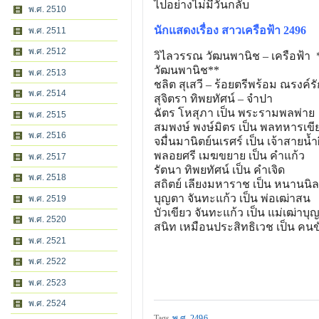
ไปอย่างไม่มีวันกลับ
พ.ศ. 2510
นักแสดงเรื่อง สาวเครือฟ้า 2496
พ.ศ. 2511
พ.ศ. 2512
วิไลวรรณ วัฒนพานิช – เครือฟ้า *
วัฒนพานิช**
พ.ศ. 2513
ชลิต สุเสวี – ร้อยตรีพร้อม ณรงค์ร
พ.ศ. 2514
สุจิตรา ทิพยทัศน์ – จำปา
ฉัตร โหสุภา เป็น พระรามพลพ่าย
พ.ศ. 2515
สมพงษ์ พงษ์มิตร เป็น พลทหารเขี
พ.ศ. 2516
จมื่นมานิตย์นเรศร์ เป็น เจ้าสายน้ำผ
พลอยศรี เมฆขยาย เป็น คําแก้ว
พ.ศ. 2517
รัตนา ทิพยทัศน์ เป็น คําเจิด
พ.ศ. 2518
สถิตย์ เลียงมหาราช เป็น หนานนิล
บุญตา จันทะแก้ว เป็น พ่อเฒ่าสน
พ.ศ. 2519
บัวเขียว จันทะแก้ว เป็น แม่เฒ่าบุญ
พ.ศ. 2520
สนิท เหมือนประสิทธิเวช เป็น คนข
พ.ศ. 2521
พ.ศ. 2522
พ.ศ. 2523
พ.ศ. 2524
Tags
พ.ศ. 2496