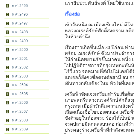
นราธิปประพันธ์พงศ์ โดยใช้นามแฝ
พ.ศ. 2495
เรื่องย่อ
พ.ศ. 2496
พ.ศ. 2497
เช้าวันหนึ่ง ณ เมืองเชียงใหม่ มี
หลวงณรงค์รักษ์ศักดิ์สงคราม อดี
พ.ศ. 2498
ในห้วงคํานึง
พ.ศ. 2499
เรื่องราวเกิดขึ้นเมื่อ 30 ปีก่อน 
พ.ศ. 2500
พร้อม ณรงค์รักษ์ ซึ่งมาประจําการ
พ.ศ. 2501
ให้กําเนิดพยานรักขึ้นมาคน หนึ่ง แ
ไปปฏิบัติราชการที่กรุงเทพกะทันหั
พ.ศ. 2502
ไร้วี่แวว จดหมายที่ส่งไปไม่เคยได
พ.ศ. 2503
แต่เธอก็ยังคงซื่อตรงต่อสามี จน กร
เดินทางกลับเชียงใหม่ หัวใจที่เคยห่
พ.ศ. 2504
เครือฟ้าจัดแจงเตรียมสํารับเพื่อต้อน
พ.ศ. 2505
นายพลตรีหลวงณรงค์รักษ์ศักดิ์สง
พ.ศ. 2506
กรุงเทพ เมื่อผัวรักลืมความหลังครั้
พ.ศ. 2507
เลือดเนื้อเชื้อไขของตนเอง เครือ
ขังตัวอยู่ในห้องพระ ร้องไห้เป็นบ
พ.ศ. 2508
จรดปลายมีดกดลงบนคอ ก่อนที่ร่าง
พ.ศ. 2509
ประคองร่างเครือฟ้าที่กําลังจะหม