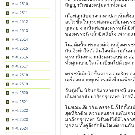
พ.ศ. 2510
สัญญารักของหนุ่มสาวทั้งสอง
พ.ศ. 2511
เมื่อพ่อกลับมาจากหาปลาเห็นทั้งสอ
อะไรขึ้นในกระท่อมพ่อเฆี่ยนดรรช
พ.ศ. 2512
ลูกเลย จากนั้นพ่อของดรรชนีก็ยิ่ง
พ.ศ. 2513
ของดรรชนี แล้วยิ่งเสียใจ เพราะแ
พ.ศ. 2514
ในอดีตนั้น พระองค์เจ้าหญิงดรรชน
พ.ศ. 2515
กัน จึงทำให้ตัดสินใจหนีตามกันมาใ
ครหานินทาจากสังคมรอบข้าง สองหน
พ.ศ. 2516
ทั้งคู่ก็สบายใจ เต็มเปี่ยมไปด้ว
พ.ศ. 2517
ดรรชนีเติบโตขึ้นจากความรักของผู้
พ.ศ. 2518
เครื่องคลายทุกข์ เธอมีเพื่อนเพียงล
พ.ศ. 2519
วันรุ่งขึ้น นิรันดร์มาหาดรรชนี 
พ.ศ. 2520
เดินทางกลับมายังกรุงเทพฯ โดยที่เ
พ.ศ. 2521
ในขณะเดียวกัน ดรรชนี ก็ได้ตั้งห
พ.ศ. 2522
สุดที่รักด้วยความสงสาร แต่ไม่อาจช
มาถึงกรุงเทพฯ นิรันดร์ได้มีโอกา
พ.ศ. 2523
ทุกคน ทั้งคู่จึงตัดสินใจแต่งงานกัน
พ.ศ. 2524