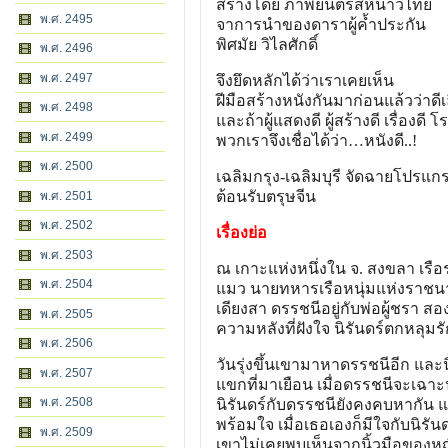
สร้างโดย ภาพยนตร์สหนาวีไทย
พ.ศ. 2495
จาการนำของดาราผู้ค้ำประกัน
พิศมัย วิไลศักดิ์
พ.ศ. 2496
พ.ศ. 2497
จึงยึดหลักได้ว่าเราเคยเห็น
ฝีมือสร้างหนังกันมาก่อนแล้
วว่าดี
พ.ศ. 2498
และถ้าผู้แสดงดี ผู้สร้างดี เรื่องดี 
พ.ศ. 2499
พวกเราจึงเชื่อได้ว่า…หนั
งดี..!
พ.ศ. 2500
เฉลิมกรุง-เฉลิมบุรี จัดฉายโปรแก
ต้อนรับตรุษจีน
พ.ศ. 2501
พ.ศ. 2502
เรื่องย่อ
พ.ศ. 2503
ณ เกาะแห่งหนึ่งใน จ. สงขลา เร
พ.ศ. 2504
แมว นายทหารเรือหนุ่มแห่งราชนาวี
เดียงสา ดรรชนีอยู่กับพ่อผู้ชรา ส
พ.ศ. 2505
ความหลังที่ฝังใจ นิรันดร์ตกหลุมรั
พ.ศ. 2506
วันรุ่งขึ้นเขามาหาดรรชนีอีก และ
พ.ศ. 2507
แขกที่มาเยือน เมื่อดรรชนีจะเฉา
พ.ศ. 2508
นิรันดร์กับดรรชนียังคงคบหากัน 
พร้อมใจ เมื่อเธอเองก็มีใจกับนิรั
พ.ศ. 2509
เขาไม่เคยพบเห็นจากนิ้วมือของหญิง