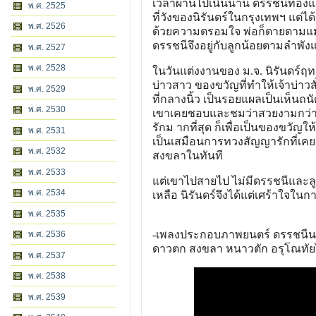
เวลาผ่านไปเนิ่นนาน ดรรชนีท้องแก
พ.ศ. 2525
ที่วังของนิรันดร์ในกรุงเทพฯ แต่
พ.ศ. 2526
ด้วยความตรอมใจ พ่อก็ตายตามแม่
ดรรชนีจึงอยู่กับลูกน้อยตามลำพัง
พ.ศ. 2527
พ.ศ. 2528
ในวันแต่งงานของ ม.จ. นิรันดร์ฤทธ
บ่าวสาว ของขวัญที่ทำให้เจ้าบ่าวสั่
พ.ศ. 2529
ที่กลางนิ้ว เป็นรอยแผลเป็นเห็นถนั
พ.ศ. 2530
เขาเคยชอบและชมว่าสวยงามกว่านิ้วช
รักม ากที่สุด ก็เพื่อเป็นของขวัญใ
พ.ศ. 2531
เป็นเสมือนการทวงสัญญารักที่เคย
พ.ศ. 2532
สงขลาในทันที
พ.ศ. 2533
แต่เขาไปสายไป ไม่มีดรรชนีและลูกอ
พ.ศ. 2534
เหลือ นิรันดร์จึงได้แต่เศร้าใจในก
พ.ศ. 2535
-เพลงประกอบภาพยนตร์ ดรรชนีนา
พ.ศ. 2536
ดาวตก สงขลา หนาวตัก อรุโณทัยไ
พ.ศ. 2537
พ.ศ. 2538
พ.ศ. 2539