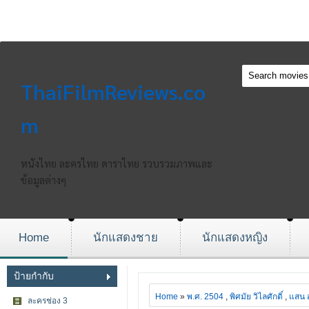
ThaiFilmReviews.co
m
หนังไทย ละครไทย ดาราไทย รวบรวมภาพและ
ข้อมูลต่างๆ
Home
นักแสดงชาย
นักแสดงหญิง
ป้ายกำกับ
Home
»
พ.ศ. 2504
,
พิศมัย วิไลศักดิ์
,
แสน สุ
ละครช่อง 3