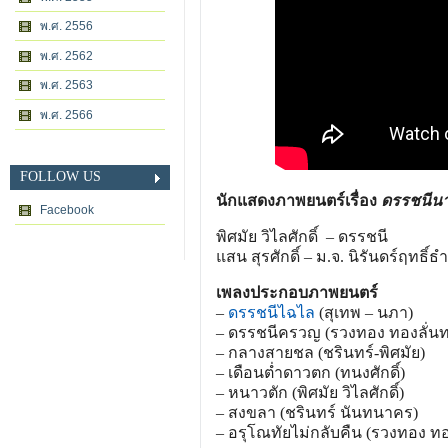
พ.ศ. 2556
พ.ศ. 2562
พ.ศ. 2563
พ.ศ. 2566
FOLLOW US
นักแสดงภาพยนตร์เรื่อง
ดรรชนีน
Facebook
พิศมัย วิไลศักดิ์ – ดรรชนี
แสน สุรศักดิ์ – ม.จ. นิรันดร์ฤทธิ์ธ
เพลงประกอบภาพยนตร์
–
ดรรชนีไฉไล
(สุเทพ – นภา)
– ดรรชนีครวญ (รวงทอง ทองลั่น
– กลางสายชล (ชรินทร์-พิศมัย)
– เดือนต่ำดาวตก (ทนงศักดิ์)
– หนาวตัก (พิศมัย วิไลศักดิ์)
– สงขลา (ชรินทร์ นันทนาคร)
– อรุโณทัยไม่กลับคืน (รวงทอง ทอ