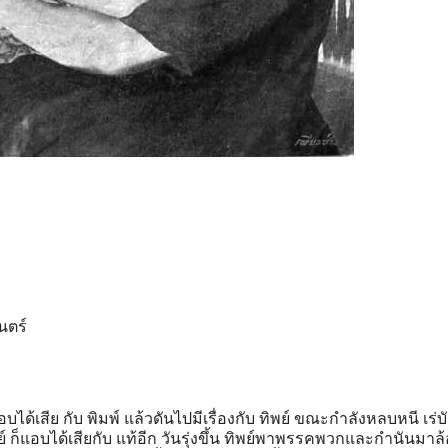
นตร์
บได้เสีย กับ พิมพ์ แล้วดันไปมีเรื่องกับ ทิพย์ ขณะกําลังหลบหนี เร่บ
 ก็แอบได้เสียกับ แท้อีก วันรุ่งขึ้น ทิพย์พาพรรคพวกและกํานันมาล