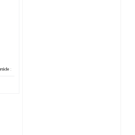
rticle
: