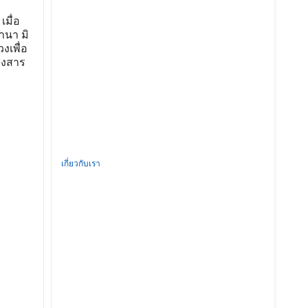
มื่อ
านา มิ
งเพื่อ
กสงสาร
เกี่ยวกับเรา