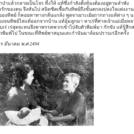
ป่าแล้วกลายเป็นโจร ทิ้งให้ แท้ซึ่งกําลังตั้งท้องต้องอยู่ตามลําพัง
รักของตน จึงหันไป สนิทชิดเชื้อกับทิพย์ถึงขั้นตกลงปลงใจแต่งงาน เ
านของทิพย์ ก็คอยหาทางกลั่นแกล้ง พูดจาเยาะเย้ยถากถางแท้ต่าง ๆ น
ยยุยงจนทิพย์ไล่แท้ออกจากบ้าน แท้อุ้มลูกมา หาเร่ที่ศาลเจ้าแม่เมียหลว
ับเร่ เร่สุดจะทนจึงพาพรรคพวกเข้าไปจับตัวพิมพ์มา กักขัง แท้รู้สึ
ตัวพิมพ์ไป ในขณะที่ทิพย์พาสมุนและกํานันมาล้อมปราบเร่อีกครั้ง
ร มีนาคม พ.ศ 2494