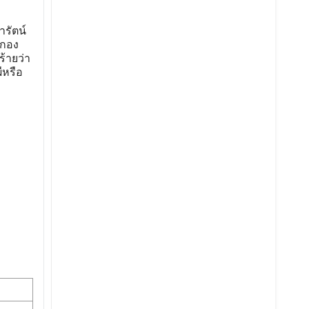
รัตน์
้กอง
ร้ายว่า
ีหรือ