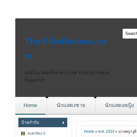
ThaiFilmReviews.co
m
หนังไทย ละครไทย ดาราไทย รวบรวมภาพและ
ข้อมูลต่างๆ
Home
นักแสดงชาย
นักแสดงหญิง
ป้ายกำกับ
Home
»
พ.ศ. 2533
» นางพญางูผี
ละครช่อง 3