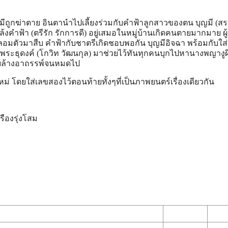
ีถูกฆ่าตาย อินตานำไปเลี้ยงร่วมกับคำฟ้าลูกสาวของตน บุญมี (สรา
กล้งคำฟ้า (ตรีรัก รักการดี) อยู่เสมอในหมู่บ้านเกิดคนตายมากมาย ผู
ปลอมตัวมาสืบ คำฟ้ากับชาตรีเกิดชอบพอกัน บุญมีอิจฉา พร้อมกับใส่
 แต่พระธุดงค์ (โกวิท วัฒนกุล) มาช่วยไว้ทันทุกคนบุกไปหานางพญางูผ
ยล้างอาถรรพ์จนหมดไป
่ โดยใส่เลขสองไว้ตอนท้ายทั้งๆที่เป็นภาพยนตร์เรื่องเดียวกัน
รืองรุ่งโสม