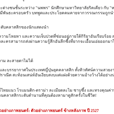
และต่างชนชั้นระหว่าง "นพพร"
นักศึกษามหาวิทยาลัยริคเคียว
กับ "
กดิ์ผู้มีพันธะครอบครัว บทพูดและประโยคคมคายจากวรรณกรรมถูก
ดับคลาสสิกของนักแสดงนำ
ามโหยหา และความเจ็บปวดที่ซ่อนอยู่ภายใต้กิริยาอันเรียบร้อย
รสามารถส่งผ่านความรู้สึกอันลึกซึ้งที่ยากจะเอื้อนเอ่ยออกมาไ
งาม ละสายตาไม่ได้
และบรรยากาศในประเทศญี่ปุ่นยุคคลาสสิก ทั้งทิวทัศน์ความสวย
าณีต สะท้อนเสน่ห์อันเงียบสงบแต่แฝงด้วยความอ้างว้างได้อย่างน
ทยแนว โรแมนติก-ดราม่า ละเมียดละไม ซาบซึ้ง และทรงคุณค่า
านคลาสสิกระดับตำนานที่คุณต้องหามาดูสักครั้งในชีวิต!
ัวอย่างภาพยนตร์: ตัวอย่างภาพยนตร์ ข้างหลังภาพ ปี 2527