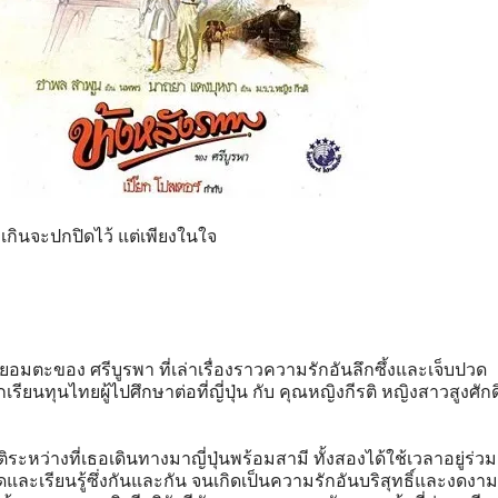
กินจะปกปิดไว้ แต่เพียงในใจ
อมตะของ ศรีบูรพา ที่เล่าเรื่องราวความรักอันลึกซึ้งและเจ็บปวด
ียนทุนไทยผู้ไปศึกษาต่อที่ญี่ปุ่น กับ คุณหญิงกีรติ หญิงสาวสูงศักดิ์
ะหว่างที่เธอเดินทางมาญี่ปุ่นพร้อมสามี ทั้งสองได้ใช้เวลาอยู่ร่วมก
ะเรียนรู้ซึ่งกันและกัน จนเกิดเป็นความรักอันบริสุทธิ์และงดงาม