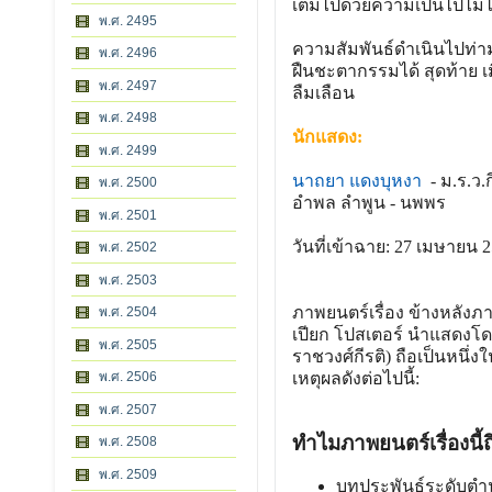
เต็มไปด้วยความเป็นไปไม่ไ
พ.ศ. 2495
ความสัมพันธ์ดำเนินไปท่า
พ.ศ. 2496
ฝืนชะตากรรมได้ สุดท้าย เ
พ.ศ. 2497
ลืมเลือน
พ.ศ. 2498
นักแสดง:
พ.ศ. 2499
นาถยา แดงบุหงา
  - 
ม.ร.ว.ก
พ.ศ. 2500
อำพล ลำพูน
 - 
นพพร
พ.ศ. 2501
วันที่เข้าฉาย: 27 เมษายน 
พ.ศ. 2502
พ.ศ. 2503
ภาพยนตร์เรื่อง ข้างหลังภา
พ.ศ. 2504
เปียก โปสเตอร์ นำแสดงโด
พ.ศ. 2505
ราชวงศ์กีรติ) ถือเป็นหนึ
พ.ศ. 2506
เหตุผลดังต่อไปนี้:
พ.ศ. 2507
ทำไมภาพยนตร์เรื่องนี
พ.ศ. 2508
พ.ศ. 2509
บทประพันธ์ระดับตำน