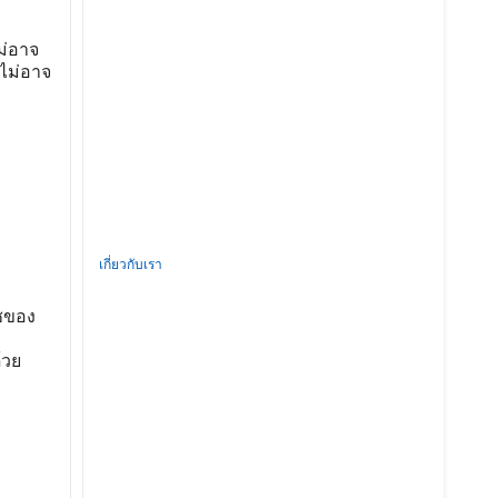
ม่อาจ
่ไม่อาจ
เกี่ยวกับเรา
ีซของ
ม
้วย