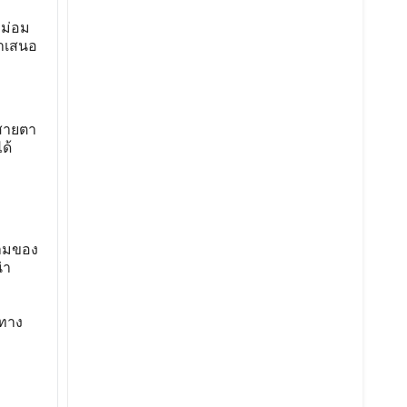
หม่อม
นำเสนอ
 สายตา
ด้
งามของ
่า
ทาง