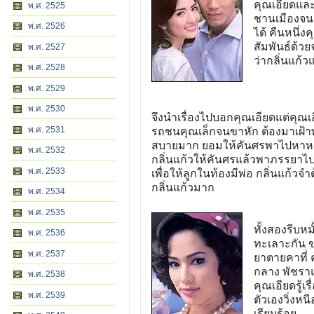
คุณเอียดแล
พ.ศ. 2525
ชานเมืองจน
พ.ศ. 2526
ได้ คืนหนึ่
สัมพันธ์ด้วย
พ.ศ. 2527
ว่ากลิ่นแก้
พ.ศ. 2528
พ.ศ. 2529
พ.ศ. 2530
จึงนำเรื่องไปบอกคุณเอียดแต่คุณเ
พ.ศ. 2531
รถชนคุณเล็กจนขาหัก ต้องมาเฝ้าพ
สบายมาก ยอมให้คันศรพาไปหาหมอ
พ.ศ. 2532
กลิ่นแก้วให้คันศรแล้วพาภรรยาไปฮัน
พ.ศ. 2533
เพื่อให้ลูกในท้องมีพ่อ กลิ่นแก้
กลิ่นแก้วมาก
พ.ศ. 2534
พ.ศ. 2535
ทั้งสองรีบหม
พ.ศ. 2536
ทะเลาะกัน ข
พ.ศ. 2537
ยาตายคาที่
กลาง พัชราแ
พ.ศ. 2538
คุณเอียดรู้เ
พ.ศ. 2539
ตัวเองวิ่งห
เรียบร้อย