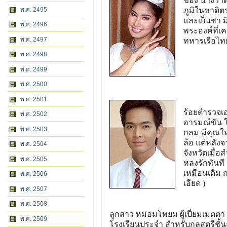
ของ นางวาด 
ภูมิในชาติต
พ.ศ. 2495
และเย็นชา ม
พ.ศ. 2496
พระองค์ที่เ
พ.ศ. 2497
ทหารเรือไท
พ.ศ. 2498
พ.ศ. 2499
พ.ศ. 2500
พ.ศ. 2501
ร้อยตำรวจเอ
พ.ศ. 2502
อารมณ์ขัน ใน
พ.ศ. 2503
กลม มีคุณให
ล้อ แต่หลัง
พ.ศ. 2504
จังหวัดเมื่อ
พ.ศ. 2505
หลงรักทันที
เหมือนเดิม 
พ.ศ. 2506
เอียด )
พ.ศ. 2507
พ.ศ. 2508
ลูกสาว หม่อมโพยม ผู้เปี่ยมเมตตา 
พ.ศ. 2509
โรงเรียนประจำ สำหรับกุลสตรีชั้นส