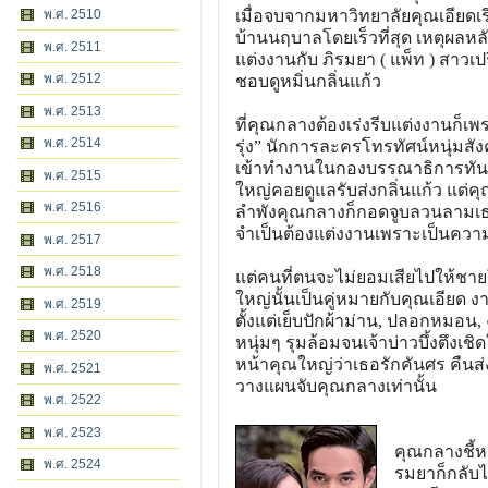
เมื่อจบจากมหาวิทยาลัยคุณเอียดเ
พ.ศ. 2510
บ้านนฤบาลโดยเร็วที่สุด เหตุผล
พ.ศ. 2511
แต่งงานกับ ภิรมยา ( แพ็ท ) สาวเป
พ.ศ. 2512
ชอบดูหมิ่นกลิ่นแก้ว
พ.ศ. 2513
ที่คุณกลางต้องเร่งรีบแต่งงานก็
พ.ศ. 2514
รุ่ง” นักการละครโทรทัศน์หนุ่มสัง
เข้าทำงานในกองบรรณาธิการทันที 
พ.ศ. 2515
ใหญ่คอยดูแลรับส่งกลิ่นแก้ว แต่ค
พ.ศ. 2516
ลำพังคุณกลางก็กอดจูบลวนลามเธอ
จำเป็นต้องแต่งงานเพราะเป็นความ
พ.ศ. 2517
พ.ศ. 2518
แต่คนที่ตนจะไม่ยอมเสียไปให้ชายใ
ใหญ่นั้นเป็นคู่หมายกับคุณเอียด
พ.ศ. 2519
ตั้งแต่เย็บปักผ้าม่าน, ปลอกหมอน,
พ.ศ. 2520
หนุ่มๆ รุมล้อมจนเจ้าบ่าวบึ้งตึง
หน้าคุณใหญ่ว่าเธอรักคันศร คืนส่
พ.ศ. 2521
วางแผนจับคุณกลางเท่านั้น
พ.ศ. 2522
พ.ศ. 2523
คุณกลางชี้
พ.ศ. 2524
รมยาก็กลับไ