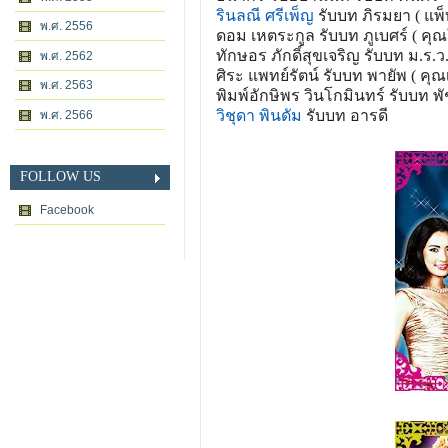
รินลณี ศรีเพ็ญ
รับบท ภิรมยา ( แพ็
พ.ศ. 2556
ดอม เหตระกูล รับบท ภูเบศร์ ( คุณ
ทักษอร ภักดิ์สุขเจริญ รับบท ม.ร.
พ.ศ. 2562
ศิระ แพทย์รัตน์ รับบท พายัพ ( คุณเ
พ.ศ. 2563
พิมพ์อักษิพร วินโกมินทร์ รับบท พ
วิชุดา พินดัม
รับบท อารดี
พ.ศ. 2566
FOLLOW US
Facebook