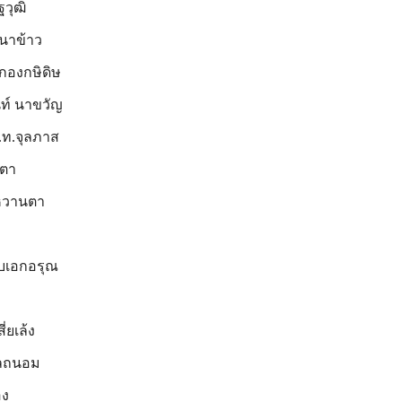
ฐวุฒิ
 นาข้าว
้กองกษิดิษ
นท์ นาขวัญ
ต.ท.จุลภาส
ิตา
 หวานตา
สิบเอกอรุณ
่ยเล้ง
พลถนอม
อง