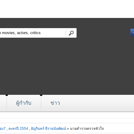
ผู้กำกับ
ข่าว
่อง7
,
ละครปี 2554
,
อัญรินทร์ ธีราธนันพัฒน์
» นายตำรวจตรวจหัวใจ