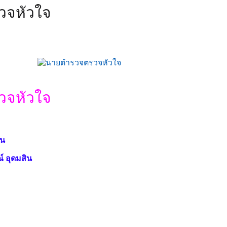
วจหัวใจ
วจหัวใจ
ชน
์ อุดมสิน