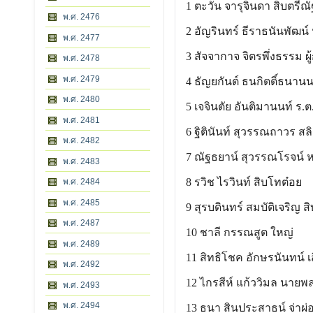
1 ตะวัน จารุจินดา สิบตรีณั
พ.ศ. 2476
2 อัญรินทร์ ธีราธนันพัฒน์
พ.ศ. 2477
3 สัจจากาจ จิตรพึ่งธรรม ผู
พ.ศ. 2478
พ.ศ. 2479
4 ธัญยกันต์ ธนกิตติ์ธนาน
พ.ศ. 2480
5 เจจินตัย อันติมานนท์ ร.
พ.ศ. 2481
6 ฐิตินันท์ สุวรรณถาวร สล
พ.ศ. 2482
7 ณัฐธยาน์ สุวรรณโรจน์
พ.ศ. 2483
8 รวิช ไรวินท์ สิบโทต๋อย
พ.ศ. 2484
พ.ศ. 2485
9 สุรบดินทร์ สมบัติเจริญ 
พ.ศ. 2487
10 ชาลี กรรณสูต ใหญ่
พ.ศ. 2489
11 สิทธิโชค อักษรนันทน์ เสี
พ.ศ. 2492
12 ไกรสีห์ แก้ววิมล นาย
พ.ศ. 2493
พ.ศ. 2494
13 ธนา สินประสาธน์ จ่าผ่