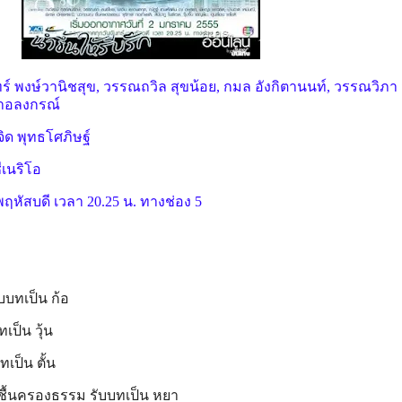
ทร์ พงษ์วานิชสุข, วรรณถวิล สุขน้อย, กมล อังกิตานนท์, วรรณวิภา
นาอลงกรณ์
ิด พุทธโศภิษฐ์
ซีเนริโอ
ฤหัสบดี เวลา 20.25 น. ทางช่อง 5
ับบทเป็น ก้อ
เป็น วุ้น
ทเป็น ตั้น
ชื้นครองธรรม รับบทเป็น หยา