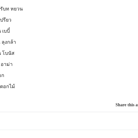
 รับท หยวน
ปรียว
เบบี๋
 ลุงกล้า
น โบนัส
 อาม่า
๊อก
 ดอกไม้
Share this a