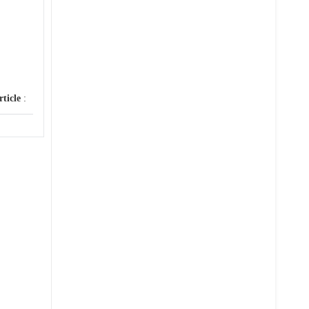
rticle
: