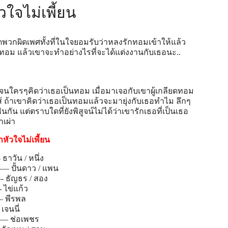
วใจไม่เพี้ยน
ียดพวกผิดเพศทั้งที่ในใจยอมรับว่าหลงรักทอมเข้าให้แล้ว
บทอม แล้วเขาจะทำอย่างไรที่จะได้แต่งงานกับเธอนะ..
จนใครๆคิดว่าเธอเป็นทอม เมื่อมาเจอกับเขาผู้เกลียดทอม
ส้ ถ้าเขาคิดว่าเธอเป็นทอมแล้วจะมายุ่งกับเธอทำไม ลึกๆ
นกัน แต่ตราบใดที่ยังพิสูจน์ไม่ได้ว่าเขารักเธอที่เป็นเธอ
าเผ่า
หัวใจไม่เพี้ยน
วัน / หนึ่ง
—— ปั้นดาว / แพน
- ธัญธร / สอง
ไข่แก้ว
— พีรพล
เจนนี่
— ช่อเพชร