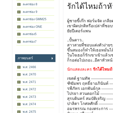
รักได้ไหมถ้าหั
ละครช่อง 8
ละครช่อง 9
ละครช่อง GMM25
ผู้ชายขี้เก๊ก ฟอร์มจัด เกล
เขาผิดปกติหรือเปล่าที่ชอ
ละครช่อง ONE
ยัยปีเตอร์แพน
ละครช่อง5
..ปั้นดาว..
ละครช่อง7
สาวสวยที่ชอบแต่งตัวง่ายๆ
ขึ้นสมองก็ทำให้เธอหมั่นไ
ในใจเธอก็รักเขาเข้าแล้วเช่
ภาพยนตร์
ก็รอต่อไปเถอะ..อีตาหัวหน้
พ.ศ. 2466
นักแสดงละคร
รักได้ไหมถ้า
พ.ศ. 2470
เขตต์ ฐานทัพ —————– ธา
พ.ศ. 2471
ฑิฆัมพร ฤทธิ์ธาอภินันท์ 
รพีภัทร เอกพันธ์กุล ———
พ.ศ. 2472
ไปรยา สวนดอกไม้ ———- 
พ.ศ. 2473
สุรบดินทร์ สมบัติเจริญ —
ปาลิตา โกศลศักดิ์ ———– 
พ.ศ. 2474
อมรพรรณ กองตระการ —
พ.ศ. 2475