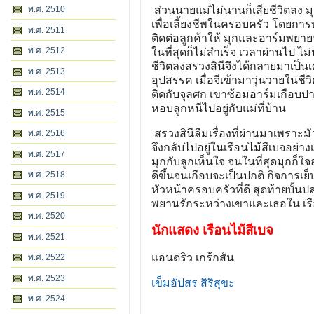
ส่วนนายแม่ไม่นานก็เสียชีวิตลง มุ
พ.ศ. 2510
เพื่อเลี้ยงชีพในครอบครัว โดยการ
พ.ศ. 2511
ติดต่อลูกค้าให้ มุกและอาร์มพยาย
พ.ศ. 2512
ในที่สุดก็ไม่สำเร็จ เวลาผ่านไป 
ชีวิตลงสรวงสินีจึงได้กลายมาเป็นเ
พ.ศ. 2513
อุปสรรค เมื่อจีเข้ามาวุ่นวายในช
พ.ศ. 2514
ติดกับจุลศก เขาซ้อมอาร์มเกือบปาง
หอบลูกหนีไปอยู่กับแม่ที่บ้าน
พ.ศ. 2515
สรวงสินีลืมเรื่องที่ผ่านมาเพราะ
พ.ศ. 2516
จึงกลับไปอยู่ในเรือนไม้สีเบจอย่
พ.ศ. 2517
มุกกับลูกเห็นใจ จนในที่สุดมุกก็ใจ
ดีขึ้นจนเกือบจะเป็นปกติ กิจการเ
พ.ศ. 2518
หัวหน้าครอบครัวที่ดี สุดท้ายบั้
พ.ศ. 2519
พยานรักระหว่างเขาและเธอใน เรื
พ.ศ. 2520
นักแสดง เรือนไม้สีเบจ
พ.ศ. 2521
แอนดริว เกร้กสัน
พ.ศ. 2522
พ.ศ. 2523
เข็มอัปสร สิริสุขะ
พ.ศ. 2524