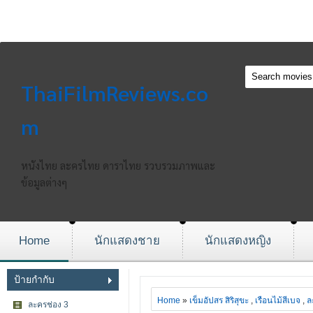
ThaiFilmReviews.co
m
หนังไทย ละครไทย ดาราไทย รวบรวมภาพและ
ข้อมูลต่างๆ
Home
นักแสดงชาย
นักแสดงหญิง
ป้ายกำกับ
Home
»
เข็มอัปสร สิริสุขะ
,
เรือนไม้สีเบจ
,
ล
ละครช่อง 3