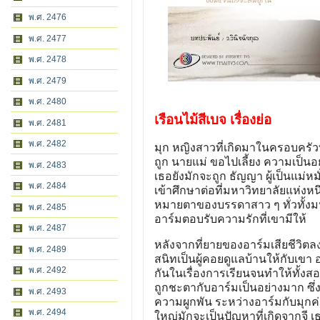
พ.ศ. 2476
พ.ศ. 2477
พ.ศ. 2478
พ.ศ. 2479
พ.ศ. 2480
เรือนไม้สีเบจ เรื่องย่อ
พ.ศ. 2481
พ.ศ. 2482
มุก หญิงสาวที่เกิดมาในครอบครัวที
ถูก นายแม่ ขอไปเลี้ยง ความเป็นอย
พ.ศ. 2483
เธอยังมักจะถูก ธัญญา ผู้เป็นแม่ห
พ.ศ. 2484
เข้าศึกษาต่อที่มหาวิทยาลัยแห่งหนึ่
หมายตาของบรรดาสาว ๆ ทั่วทั้งมหาว
พ.ศ. 2485
อาร์มตอบรับความรักที่เขามีให้
พ.ศ. 2487
หลังจากที่ยายของอาร์มเสียชีวิตลง 
พ.ศ. 2489
สนิทเป็นผู้คอยดูแลบ้านให้กับเขา 
พ.ศ. 2492
กันในเรื่องการเรียนจนทำให้ทั้งส
ถูกชะตากับอาร์มเป็นอย่างมาก ซึ่
พ.ศ. 2493
ความผูกพัน ระหว่างอาร์มกับมุกค่อ
พ.ศ. 2494
ใหญ่มักจะเป็นปัญหาที่เกิดจากจี เ