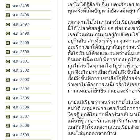
เองไม่ได้รู้สึกกับจีแบบคนรักเลย 
พ.ศ. 2495
ทุกครั้งที่เกิดปัญหาก็ยังคงมีหยุ่น 
พ.ศ. 2496
เวลาผ่านไปไม่นานอาร์มเรียนจบชั้น
พ.ศ. 2497
นี้ได้ไปอาศัยอยู่กับ ยศ พ่อของเขาที
พ.ศ. 2498
เธอมัวแต่หมกหมุ่นอยู่กับสังคมไฮโ
อยู่กินกับ ศก ทั้ง ๆ ที่รู้ว่า จุล
พ.ศ. 2499
อเมริกาเขาให้สัญญากับมุกว่าจะรัก
พ.ศ. 2500
ตั้งใจเรียนให้จบและระหว่างนั้น เ
อินเตอร์เน็ต เมย์ พี่สาวของมุกได
พ.ศ. 2501
มุกไม่สนใจ มุกตกใจกับข่าวที่ว่าอา
พ.ศ. 2502
มุก จึงเกิดปากเสียงกันขั้นถึงขั้
เจ็บถึงขั้นพิการ เขาเสียใจที่ทำอ
พ.ศ. 2503
ว่าเขาไม่ต้องการเหนี่ยวรั้งให้เธ
พ.ศ. 2504
มากแต่เธอก็ยืนยันว่าเธอจะรักอา
พ.ศ. 2505
นายแม่เริ่มชรา จนร่างกายไม่แข็งแ
พ.ศ. 2506
สมบัติ เหตุผลเพราะศกเริ่มมีอาการเ
ใครรู้ มุกดีใจมากที่อาร์มกลับม
พ.ศ. 2507
แค้นที่รู้ว่า อาร์มและมุกรักกัน 
พ.ศ. 2508
เธอตัดสินใจแต่งงานแบบเรียบง่าย 
และไล่มุกออกจากบ้าน
พ.ศ. 2509