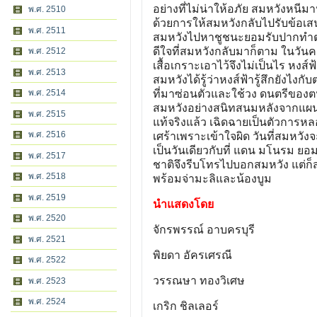
อย่างที่ไม่น่าให้อภัย สมหวังหน
พ.ศ. 2510
ด้วยการให้สมหวังกลับไปรับข้อเสน
พ.ศ. 2511
สมหวังไปหาชูชนะยอมรับปากทำตาม
ดีใจที่สมหวังกลับมาก็ตาม ในวันคอ
พ.ศ. 2512
เสื้อเกราะเอาไว้จึงไม่เป็นไร หงส์
พ.ศ. 2513
สมหวังได้รู้ว่าหงส์ฟ้ารู้สึกยังไ
พ.ศ. 2514
ที่มาซ่อนตัวและใช้วง ดนตรีของตนเ
สมหวังอย่างสนิทสนมหลังจากแผนที่
พ.ศ. 2515
แท้จริงแล้ว เฉิดฉายเป็นตัวการห
พ.ศ. 2516
เศร้าเพราะเข้าใจผิด วันที่สมหวัง
เป็นวันเดียวกับที่ แดน มโนรม ยอ
พ.ศ. 2517
ชาติจึงรีบโทรไปบอกสมหวัง แต่ก็ส
พ.ศ. 2518
พร้อมจ่ามะลิและน้องบูม
พ.ศ. 2519
นำแสดงโดย
พ.ศ. 2520
จักรพรรณ์ อาบครบุรี
พ.ศ. 2521
พิยดา อัครเศรณี
พ.ศ. 2522
วรรณษา ทองวิเศษ
พ.ศ. 2523
พ.ศ. 2524
เกริก ชิลเลอร์