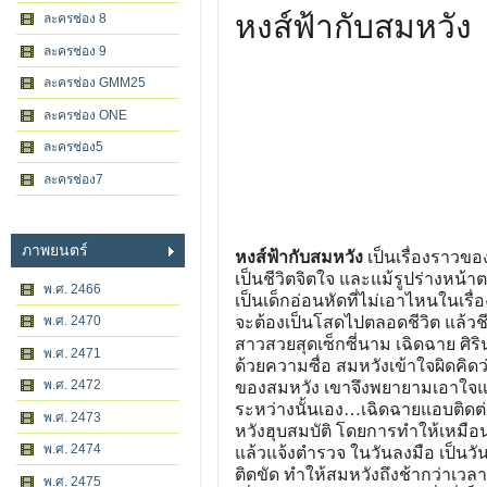
หงส์ฟ้ากับสมหวัง
ละครช่อง 8
ละครช่อง 9
ละครช่อง GMM25
ละครช่อง ONE
ละครช่อง5
ละครช่อง7
ภาพยนตร์
หงส์ฟ้ากับสมหวัง
เป็นเรื่องราวของ
เป็นชีวิตจิตใจ และแม้รูปร่างหน
พ.ศ. 2466
เป็นเด็กอ่อนหัดที่ไม่เอาไหนในเรื
พ.ศ. 2470
จะต้องเป็นโสดไปตลอดชีวิต แล้วชีว
สาวสวยสุดเซ็กซี่นาม เฉิดฉาย ศิร
พ.ศ. 2471
ด้วยความซื่อ สมหวังเข้าใจผิดคิดว่า
พ.ศ. 2472
ของสมหวัง เขาจึงพยายามเอาใจและ
ระหว่างนั้นเอง…เฉิดฉายแอบติดต่
พ.ศ. 2473
หวังฮุบสมบัติ โดยการทำให้เหมือน
พ.ศ. 2474
แล้วแจ้งตำรวจ ในวันลงมือ เป็นวันเ
ติดขัด ทำให้สมหวังถึงช้ากว่าเว
พ.ศ. 2475