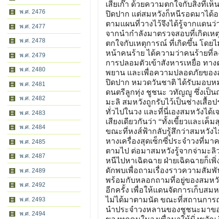
เสี่ยเก๊า ด้วยความตกใจกับสิ่งที่เ
พ.ศ. 2476
ปิดปาก แต่สมหวังก็หนีรอดมาได้อ
ตามแผนที่วางไว้จึงได้รู้จากแดนว่า 
พ.ศ. 2477
จากนำกำลังมาตรวจสอบที่เกิดเหต
พ.ศ. 2478
ตกใจกับเหตุการณ์ ที่เกิดขึ้น โดยไ
หน้าคนร้าย ได้ความว่าคนร้ายที่ลง
พ.ศ. 2479
การปลอมตัวเข้าสังหารเหยื่อ ทางต
พ.ศ. 2480
พยาน และเพื่อความปลอดภัยของสม
ปิดปาก หมวดวันชาติ ได้รับมอบห
พ.ศ. 2481
ดนตรีลูกทุ่ง ชูชนะ วทัญญู ซึ่งเป
พ.ศ. 2482
มะลิ สมหวังถูกรับไว้เป็นช่างเสื้อ
ทั่วไปในวง และที่นี่เองสมหวังได
พ.ศ. 2483
เสียงเดียวกันว่า “ทั้งเขี้ยวและเค็ม
พ.ศ. 2484
ขณะที่หงส์ฟ้ากลับรู้สึกว่าสมหวังไ
หางเครื่องสุดเซ็กซี่ประจำวงที่มา
พ.ศ. 2485
ตามไป ต่อมาสมหวังรู้จากจ่ามะลิว่
พ.ศ. 2487
หนีไปหาเฉิดฉาย ฝ่ายเฉิดฉายก็เพิ่ง
ดักพบเพื่อถามเรื่องราวความสัมพันธ์
พ.ศ. 2489
พร้อมกับหลอกถามที่อยู่ของสมหว
พ.ศ. 2492
อีกครั้ง เพื่อให้แดนจัดการเก็บสม
ไม่ได้มาตามนัด ขณะที่สถานการณ์ขอ
พ.ศ. 2493
นำประจำวงหลานของชูชนะมาขอเพิ่มค
พ.ศ. 2494