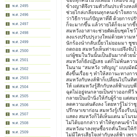
ของทุกคนในวงเพื่อมาให้มิ่งขวัญ 
พ.ศ. 2495
ข้างญาติจึงรวมตัวกันประท้วงหงส์ฟ
ช่วยไกล่เกลี่ยจนทุกคนเข้าใจสถา
พ.ศ. 2496
ว่าวิธีการแก้ปัญหาที่ดี ด้วยการปร
พ.ศ. 2497
ก็จะมากขึ้น แล้วรายได้ก็จะมากขึ
สมหวังอาสาจะช่วยตัดเย็บชุดโชว์ให
พ.ศ. 2498
ลงแรงปรับปรุงวงใหม่ด้วยความหวัง 
พ.ศ. 2499
นักร้องนำกลับเบี้ยวไม่ยอมมา ชูชนะจ
ถดถอย สมหวังเห็นท่าจะแย่จึงจับ
พ.ศ. 2500
แก่ผู้ชมในวันนั้นเป็นอันมากด้วย
พ.ศ. 2501
สมหวังก็ยังปฏิเสธ แต่ก็ไม่พ้นค
ในนาม “สมหวัง วทัญญู” แบบมัดมือ
พ.ศ. 2502
ดังขึ้นเรื่อย ๆ ทำให้สถานะทางการ
พ.ศ. 2503
สมหวังกับหงส์ฟ้าก็เปลี่ยนไปในทิ
ให้ แต่สมหวังรู้สึกกับหงส์ฟ้าแ
พ.ศ. 2504
ฉุดไม่อยู่จนกลายเป็นข่าวออกทีวี 
พ.ศ. 2505
กลายเป็นเป้านิ่งให้กับผู้ร้าย แต่
ลดความเด่นดังลง โดยหารู้ไม่ว่
พ.ศ. 2506
ปรึกษาเขาก่อน สมหวังรู้เรื่องรี
พ.ศ. 2507
แสดง สมหวังก็ได้เห็นแดน มโนร
ไม่ได้บอกกล่าว ทำให้ทุกคนเข้าใ
พ.ศ. 2508
สมหวังมาลงทุนซื้อรถคันใหม่ให้กับ
พ.ศ. 2509
ไม่มีใครเสียใจเท่ากับหงส์ฟ้า เ