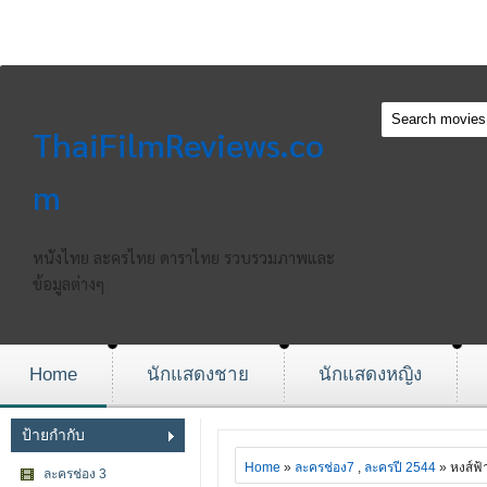
ThaiFilmReviews.co
m
หนังไทย ละครไทย ดาราไทย รวบรวมภาพและ
ข้อมูลต่างๆ
Home
นักแสดงชาย
นักแสดงหญิง
ป้ายกำกับ
Home
»
ละครช่อง7
,
ละครปี 2544
» หงส์ฟ้
ละครช่อง 3