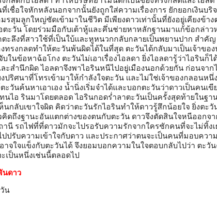
พันดาว
วัน