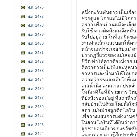
พ.ศ. 2476
หนึ่งตะวันพันดาว เป็นเรื่องราวของ ดาว เด็กหญิงวัย12 ขวบกำพร้าพ่อถูกแม่นำมาฝากให้เพื่อนบ้านช่วยดูแล โดยแม่ไม่มีโอกาสกลับมาเยี่ยมดูแลดาวได้แต่ส่งเงินค่าใช้จ่ายมาให้เพื่อน บ้านบ้างเป็นครั้งคราว เพื่อนบ้านแม้จะเลี้ยงดูให้การศึกษาดาวแต่ก็ปฏิบัติกับดาวแบบขอไปทีและใช้ งานดาวแบบเด็กรับใช้ ดาวคิดถึงแม่จึงหมั่นเขียนจดหมายและเขียนกลอนส่งถึงแม่อยู่เสมอ เพื่ออ้อนวอนขอให้แม่มารับไปอยู่ด้วย ในที่สุดฝันของดาวก็เป็นจริงเมื่อเธอได้รับจดหมายจากแม่ฉบับแรก ซึ่งเขียนมาบอกว่าได้งานทำแล้ว และบอกให้ดาวนั่งรถไฟไปหาแม่ที่กรุงเทพฯ โดยแม่ได้กำชับดาวไม่ให้พูดกับคนแปลกหน้าจนกว่าจะเจอกับแม่ ดาวทำตามคำสั่งของแม่อย่างเคร่งครัด แต่เมื่อมาถึงที่สถานีรถไฟกลับไม่ปรากฏวี่แววของแม่เลยแม้แต่น้อย โดยที่ดาวไม่รู้เลยว่าระหว่างนั้นแม่ได้ประสพอุบัติเหตุรถชนเสียชีวิต ทำให้ดาวต้องนั่งรอแม่อยู่ที่ชานชาลาจนข้ามคืน โดยไม่ยอมพูดคุยกับใครเลย ทำให้คนแถวนั้นคิดว่าดาวเป็นใบ้และหูหนวก และด้วยความที่ดาวเป็นเด็กหน้าตาน่ารัก ผู้คนจึงพากันสงสารเอาอาหารและน้ำมาให้โดยตลอด ทำให้ดาวรู้สึกว่าการไม่พูดส่งผลดีกับตัวเธอมากกว่า ประกอบกับความโกรธและเสียใจที่แม่ผิดสัญญาไม่มารับ ดาวจึงตัดสินใจที่จะไม่พูดอย่างนี้ตลอดไป ระหว่างนั้น คุณน้ำนิ่ง คนเก่าแก่ประจำบ้านของ ธวัชชัย นักธุรกิจพ่อหม้ายมีฐานะร่ำรวยเป็นเจ้าของบริษัทฮาร์โมนี่เรดิโอที่มีรายการ วิทยุหลายคลื่นสถานี ได้เดินทางกลับจากเยี่ยมญาติที่ต่างจังหวัดมาเจอกับดาวที่ยังนั่งรอแม่อยู่ ที่สถานีรถไฟ จึงสอบถามจากแม่ค้าขายของที่สถานีจนรู้เรื่องดาวก็สงสาร จึงพาดาวกลับบ้านไปด้วย โดยตั้งใจว่าจะขอให้คุณธวัชชัยรับอุปการะเด็กคนนี้เอาไว้ ซึ่งเป็นวันเดียวกับที่ ไอลดา แม่หม้ายลูกติด ไอริน เด็กหญิงวัยเดียวกับดาวที่เอาแต่ใจตัวเอง ได้พากันมาที่บ้านของธวัชชัย เพื่อวางแผนการแต่งงานครั้งใหม่ที่กำลังจะมาถึงของทั้งสองคน ในระหว่างที่ดาวกำลังยืนรอน้ำนิ่งอยู่ในสวน ไอรินที่ได้ยินว่าดาวเป็นใบ้และหูหนวกจึงแกล้งเอาลูกโป่งใส่แป้งมาเจาะที่ ข้างหูดาว ตะวัน ลูกชายคนเดียวของธวัชชัยเห็นเข้ามาช่วย แต่ไม่ทันลูกโป่งแตกแป้งกระเด็นใส่ตะวันและดาวจนเลอะเทอะ ดาวรู้สึกประทับใจตะวันที่เข้ามาช่วยเช็ดหน้าให้ และแสร้งทำเป็นดุว่ากล่าวไอรินและยังสนับสนุนให้ธวัชชัยรับเอาดาวเข้ามาอยู่ ในบ้านด้วย เพื่อหวังให้ธวัชชัยเห็นว่าตนเป็นคนดี ทำให้ดาวซึ่งโหยหาความรักจากแม่อยู่แล้วชื่นชมไอลดา และปรารถนาอยากให้ไอลดาเป็นแม่ของตน แต่เมื่อลับหลังธวัชชัยไอลดากลับแสดงธาตุแท้ของตนออกมาถึงความไม่พอใจ ที่ต้องไปเอาใจเด็กข้างถนนที่หูหนวกเป็นใบ้อย่างดาว หลังจากที่แต่งงานกันและไอลดาได้ย้ายเข้ามาอยู่ในบ้านของธวัชชัย ทำให้ดาวดีใจมากและคิดว่าความปรารถนาของตนคงจะเป็นจริงในไม่ช้า ดาวพยายามเอาใจและเชื่อฟังไอลดามากเป็นพิเศษ ในขณะที่ไอรินก็มักจะคอยหาทางกลั่นแกล้งดาว ไอลดาก็แสร้งทำเป็นไม่รับรู้เรื่องที่เกิดขึ้น แต่ดาวมีตะวันคอยปกป้องเอาไว้ทำให้ดาวเทิดทูนและแอบชอบตะวัน แต่ก็เก็บเอาไว้ในใจเพราะรู้ดีว่าตนเองเป็นเพียงแค่เด็กรับใช้เท่านั้น ธวัชชัยตัดสินใจส่งตะวันไปเรียนต่อที่ต่างประเทศ ก่อนไปตะวันได้ให้ คิวปิด ลูกสุนัขแสนรู้ไว้เป็นเพื่อนและช่วยปกป้องดาวแทนตนและฝากฝังให้น้ำนิ่งช่วย ดูแลดาวแทนตน ด้วยความที่ทุกคนเชื่อว
พ.ศ. 2477
พ.ศ. 2478
พ.ศ. 2479
พ.ศ. 2480
พ.ศ. 2481
พ.ศ. 2482
พ.ศ. 2483
พ.ศ. 2484
พ.ศ. 2485
พ.ศ. 2487
พ.ศ. 2489
พ.ศ. 2492
พ.ศ. 2493
พ.ศ. 2494