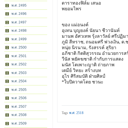
ดาราทองฟิล์ม เสนอ
พ.ศ. 2495
พยอมไพร
พ.ศ. 2496
พ.ศ. 2497
ของ แม่อนงค์
อุเทน บุญยงค์ นัยนา ชีวานันท์
พ.ศ. 2498
มานพ อัศวเทพ รุ้งลาวัลย์ ศรีปฏิมา
พ.ศ. 2499
ภูมิ สีหราช, ถนอมศรี พ่วงเงิน, ด.
หนุ่ย นิรนาม, รังสรรค์ สุริยา
พ.ศ. 2500
อภิชาติ กิตติสุวรรณ อำนวยการสร
พ.ศ. 2501
วีนัส พยัคฆชาติ กำกับการแสดง
พ.ศ. 2502
มนัส โตเพาะญาติ ถ่ายภาพ
เตมีย์ วิทยะ สร้างบท
พ.ศ. 2503
อุไร ศิริสมบัติ ฝ่ายศิลป์
พ.ศ. 2504
*ใบปิดวาดโดย ชวนะ
พ.ศ. 2505
พ.ศ. 2506
พ.ศ. 2507
Tags
พ.ศ. 2518
พ.ศ. 2508
พ.ศ. 2509