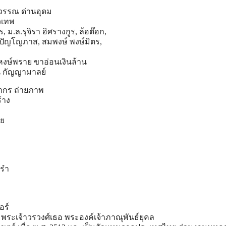
วรรณ ด่านอุดม
วเทพ
 ม.ล.รุจิรา อิศรางกูร, ล้อต๊อก,
ปัญโญภาส, สมพงษ์ พงษ์มิตร,
งษ์พราย ขาอ่อนเงินล้าน
น กัญญามาลย์
มากร ถ่ายภาพ
้าง
าย
ารำ
อร์
คือ พระเจ้าวรวงศ์เธอ พระองค์เจ้าภาณุพันธ์ยุคล