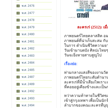
พ.ศ. 2476
พ.ศ. 2477
พ.ศ. 2478
ละครเร่ (2512): เ
พ.ศ. 2479
พ.ศ. 2480
ภาพยนตร์ไทยคลาสสิค อมตะ 
ภาพยนต์ที่น่าเก็บสะสม ก
พ.ศ. 2481
ในการ ดำเนินชีวิตความยา
พ.ศ. 2482
วันเข้ามาบดบัง ศิลปะไทยๆ 
วันจะยิ่งหายสาบสูญไป
พ.ศ. 2483
พ.ศ. 2484
เรื่องย่อ
:
พ.ศ. 2485
ท่ามกลางแสงสีของงานวัดแล
พ.ศ. 2487
ภาพยนตร์ไทยระดับตำนานป
ละครเร่ที่มีน้ำเสียงไพเ
พ.ศ. 2489
ที่คอยอยู่เคียงข้างและเป
พ.ศ. 2492
ทว่าความท้าทายในชีวิตของ
พ.ศ. 2493
เข้าสู่กรุงเทพฯ เพื่อเป็น
ลำบากของคณะละครที่บุญเอ
พ.ศ. 2494