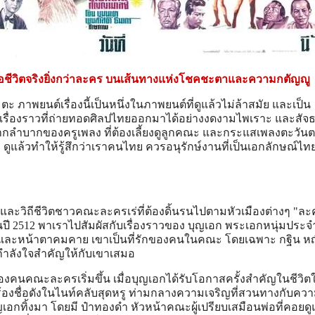
มื่อชีวิตจริงยิ่งกว่าละคร บนเส้นทางแห่งโชคชะตาและความกตัญญู
ภาพยนต์เรื่องนี้เป็นหนึ่งในภาพยนต์ที่ดูแล้วไม่ล้าสมัย และเป็น
ับเรื่องราวที่ถ่ายทอดศิลปไทยออกมาได้อย่างงดงามไพเราะ และสัจ
กลำบากของครูเพลง ที่ต้องเลี้ยงดูลูกคณะ และกระแสเพลงตะวันตก
ดูแล้วทำให้รู้สึกว่าเราคนไทย ควรอนุรักษ์งานที่เป็นเอกลักษณ์ไทยๆ
ะวิถีชีวิตชาวคณะละครเร่ที่ต้องดิ้นรนไปตามหัวเมืองต่างๆ "ละค
ี 2512 พาเราไปสัมผัสกับเรื่องราวของ บุญเอก พระเอกหนุ่มประ
ราะและหน้าตาคมคาย เขาเป็นที่รักของคนในคณะ โดยเฉพาะ กฐิน ห
็นกำลังใจสำคัญให้กับเขาเสมอ
คนคณะละครเริ่มขึ้น เมื่อบุญเอกได้รับโอกาสครั้งสำคัญในชีวิตใ
นักร้องชื่อดังในไนท์คลับสุดหรู ท่ามกลางความเจริญที่สวนทางกับค
กทิ้งมา โดยมี ป๋าทองดำ หัวหน้าคณะผู้เปรียบเสมือนพ่อที่คอยด