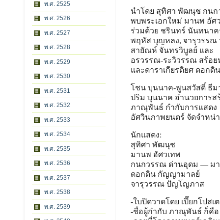
พ.ศ. 2525
นำโดย สุทิศา พัฒนุช กนก
พ.ศ. 2526
พบพระเอกใหม่ มานพ อัศ
ร่วมด้วย ชรินทร์ นันทนาคร,
พ.ศ. 2527
พฤหัส บุญหลง, จารุวรรณ 
พ.ศ. 2528
สายัณห์ จันทรวิบูลย์ และ
อรวรรณ-ระวิวรรณ สร้อยห
พ.ศ. 2529
และดาราเกียรติยศ ดอกดิ
พ.ศ. 2530
โชน บุนนาค-พูนสวัสดิ์ ธี
พ.ศ. 2531
ปริม บุนนาค อำนวยการสร
พ.ศ. 2532
ภาณุพันธ์ กำกับการแสดง
อัศวินภาพยนตร์ จัดจำหน่
พ.ศ. 2533
นักแสดง:
พ.ศ. 2534
สุทิศา พัฒนุช
พ.ศ. 2535
มานพ อัศวเทพ
พ.ศ. 2536
กนกวรรณ ด่านอุดม — ม
ดอกดิน กัญญามาลย์
พ.ศ. 2537
จารุวรรณ ปัญโญภาส
พ.ศ. 2538
-ใบปิดวาดโดย เปี๊ยกโปสเต
พ.ศ. 2539
-ชื่อผู้กำกับ ภาณุพันธ์ ก็