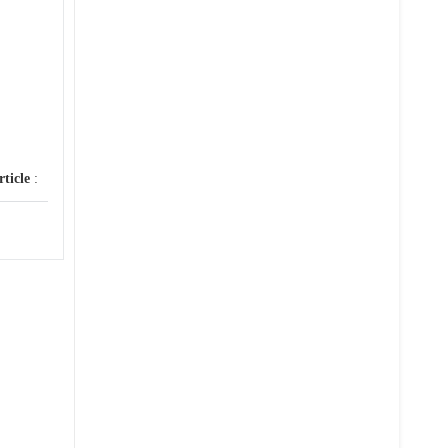
rticle
: