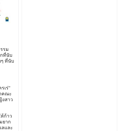
ธรรม
ที่นับ
 ที่นับ
รเร่"
จำคณะ
ญิงสาว
ห้ก้าว
วามยาก
ูแลและ