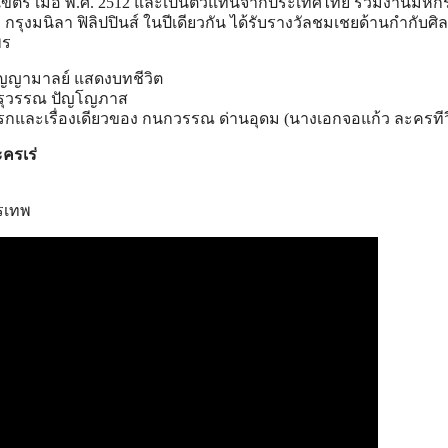
เขต
ร์ เมื่อ พ.ศ. 2512 และเป็นตัวแทนจากประเทศไทย ร่วมงานมห
ี่ กรุงมนิลา ฟิลิปปินส์ ในปีเดียวกัน ได้รับรางวัลชมเชยด้านกำกับ
ศิ
พร
กัญญามาลย์ แสดงบทชีวิต
รุวรรณ ปัญโญภาส
แรกและเรื่องเดียวของ กนกวรรณ ด่านอุดม (นางเอกจอแก้ว ละครทีว
ครเร่
ทรเทพ