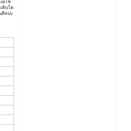
หเดโช
งเติบโต
นศิลปะ