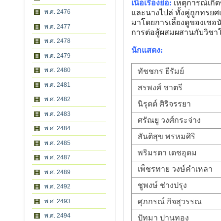
เนื้อเรื่องย่อ:
เหตุการณ์เกิ
และนางไปล่ ทั้งคู่ถูกทรยศ
พ.ศ. 2476
มาโดยการเลี้ยงดูของเชอนั
พ.ศ. 2477
การต่อสู้ผสมผสานกับวิช
พ.ศ. 2478
นักแสดง:
พ.ศ. 2479
พ.ศ. 2480
ทัชชกร ยีรัมย์
พ.ศ. 2481
สรพงศ์ ชาตรี
พ.ศ. 2482
นิรุตต์ ศิริจรรยา
พ.ศ. 2483
ศรัณยู วงศ์กระจ่าง
พ.ศ. 2484
สันติสุข พรหมศิริ
พ.ศ. 2485
พริมรตา เดชอุดม
พ.ศ. 2487
เพ็ชรทาย วงษ์คำเหลา
พ.ศ. 2489
ชูพงษ์ ช่างปรุง
พ.ศ. 2492
ศุภกรณ์ กิจสุวรรณ
พ.ศ. 2493
พ.ศ. 2494
ปัทมา ปานทอง