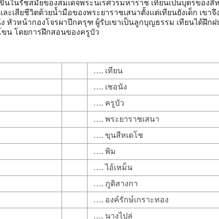
ดขึ้นในรัชสมัยของสมเด็จพระนเรศวรมหาราช เทียนเป็นบุตรของสี
และเสียชีวิตต้วยน้ำมือของพระยาราชเสนาตั้งแต่เทียนยังเด็ก เขาจึ
ง หัวหน้ากองโจรผาปีกครุฑ ผู้รับเขาเป็นลูกบุญธรรม เทียนได้ฝึกฝ
าโขน โดยการฝึกสอนของครูบัว
…. เทียน
…. เชอนัง
…. ครูบัว
…. พระยาราชเสนา
…. ขุนสีหเดโช
…. พิม
…. ไอ้เหม็น
…. ภูติสางกา
…. องค์รักษ์เกราะทอง
…. นางไปล่