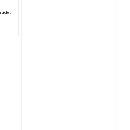
rticle
: