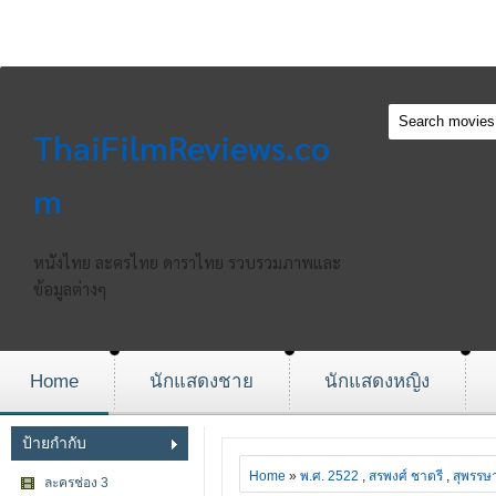
ThaiFilmReviews.co
m
หนังไทย ละครไทย ดาราไทย รวบรวมภาพและ
ข้อมูลต่างๆ
Home
นักแสดงชาย
นักแสดงหญิง
ป้ายกำกับ
Home
»
พ.ศ. 2522
,
สรพงศ์ ชาตรี
,
สุพรรษา
ละครช่อง 3