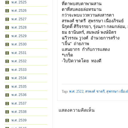
พ.ศ. 2525
ที่ตาพบสบตาพาผสาน
ตาที่สบคอยล่อทรมาน
พ.ศ. 2526
กว่าจะพบแววหวานสงสารตา
พ.ศ. 2527
สรพงศ์ ชาตรี  สุพรรษา เนื่องภิรมย์
นิรุตติ์ ศิริจรรยา, รุ่งนภา กลมกล่อม
พ.ศ. 2528
ธม ธานินทร์, สมพงษ์ พงษ์มิตร
พ.ศ. 2529
ฉวีวรรณ วูวงศ์  อำนวยการสร้าง
“เจิ้น”  ถ่ายภาพ
พ.ศ. 2530
แสนยากร  กำกับการแสดง
พ.ศ. 2531
*เกร็ด
-ใบปิดวาดโดย  ทองดี
พ.ศ. 2532
พ.ศ. 2533
พ.ศ. 2534
พ.ศ. 2535
Tags
พ.ศ. 2522
,
สรพงศ์ ชาตรี
,
สุพรรษา เนื่อง
พ.ศ. 2536
พ.ศ. 2537
แสดงความคิดเห็น
พ.ศ. 2538
พ.ศ. 2539