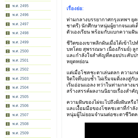
พ.ศ. 2495
เรื่องย่อ
:
พ.ศ. 2496
ท่ามกลางบรรยากาศกรุงเทพฯ ยุคเก่
พ.ศ. 2497
ชาตรี) นักศึกษาหนุ่มผู้ยากจนแต่เต
ตัวเองเรียน พร้อมกับแบกความฝันอัน
พ.ศ. 2498
พ.ศ. 2499
ชีวิตของเขาพลิกผันเมื่อได้เข้าไป
บทโดย สุพรรณษา เนื่องภิรมย์) ลู
พ.ศ. 2500
และกำลังใจสำคัญที่คอยประคับป
พ.ศ. 2501
หยุดหย่อน
พ.ศ. 2502
แต่เมื่อโชคชะตาเล่นตลก ความกดดั
จิตใจที่บอบช้ำ ไผ่เริ่มจมดิ่งลงส
พ.ศ. 2503
เริ่มอ่อนแอลง ทว่าในท่ามกลางมร
พ.ศ. 2504
สร้างสรรค์ผลงานนิยายเรื่องสำคัญที
พ.ศ. 2505
ความฝันของไผ่จะไปถึงฝั่งฝันหรื
พ.ศ. 2506
และเงื้อมมือของโชคชะตาที่กำลัง
หนุ่มผู้ไม่ยอมจำนนต่อชะตาชีวิตคน
พ.ศ. 2507
พ.ศ. 2508
พ.ศ. 2509