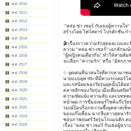
พ.ศ. 2510
พ.ศ. 2511
พ.ศ. 2512
"หล่อ ซ่า เซอร์ กับเธอผู้หวานใจ"
พ.ศ. 2513
สร้างโดย ไฟว์สตาร์ โปรดักชั่น ก
พ.ศ. 2514
🎬 เรื่องราวความรักสุดอลเวงและรักส
พ.ศ. 2515
ความ "หล่อ-ซ่า-เซอร์" เอกลักษ
"ผู้หญิงคนเดียวกัน" ทำให้สายสั
พ.ศ. 2516
จะเลือก "ความรัก" หรือ "มิตรภา
พ.ศ. 2517
✨ จุดเด่นที่น่าสนใจที่ควรหามาชมร
พ.ศ. 2518
นายแบบยุค 90s ที่มีคาแรกเตอร์โดด
พ.ศ. 2519
และรสนิยมของวัยรุ่นยุคนั้นได้อย่า
คลาสสิกของวัยรุ่น เมื่อเพื่อนสนิ
พ.ศ. 2520
ความขัดแย้ง ความลับ และบททดสอบจ
พ.ศ. 2521
หน้าผม การขี่มอเตอร์ไซค์แก๊งวั
พ.ศ. 2522
รมณ์ป็อปร็อกหวานซึ้งยุคคาสเซ็
ของแก๊งเพื่อน ฉากจีบสาวสุดน่า
พ.ศ. 2523
ชอบภาพยนตร์วัยรุ่นโรแมนติก-คอเมด
พ.ศ. 2524
เรื่อง "หล่อ ซ่า เซอร์ กับเธอผู้