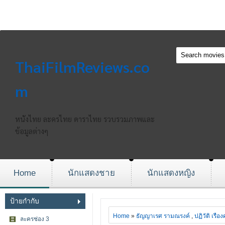
ThaiFilmReviews.co
m
หนังไทย ละครไทย ดาราไทย รวบรวมภาพและ
ข้อมูลต่างๆ
Home
นักแสดงชาย
นักแสดงหญิง
ป้ายกำกับ
Home
»
ธัญญาเรศ รามณรงค์
,
ปฏิวัติ เรือง
ละครช่อง 3