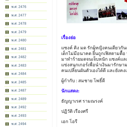
พ.ศ. 2476
พ.ศ. 2477
พ.ศ. 2478
พ.ศ. 2479
เรื่องย่อ
พ.ศ. 2480
แซงค์ คิง มด รักผู้หญิงคนเดียวก
พ.ศ. 2481
เด็กไม่มีอนาคต ยีนถูกเฟิสตามตื้อ
พ.ศ. 2482
มาทำร้ายมดจนเจ็บหนัก แซงค์และค
แข่งสนุกเกอร์เพื่อนำเงินมารักษา
พ.ศ. 2483
คนเปลี่ยนผันตัวเองได้ดี และยังคงเป็
พ.ศ. 2484
ผู้กำกับ : สมชาย โพธิ์ดี
พ.ศ. 2485
พ.ศ. 2487
นักแสดง:
พ.ศ. 2489
ธัญญาเรศ รามณรงค์
พ.ศ. 2492
ปฏิวัติ เรืองศรี
พ.ศ. 2493
เอก โอรี
พ.ศ. 2494