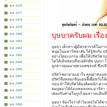
พ.ศ. 2476
พ.ศ. 2477
พ.ศ. 2478
พ.ศ. 2479
บุษบาครับผม เรื่อ
พ.ศ. 2480
พ.ศ. 2481
บุษบา เด็กสาวผู้มีพรสวรรค์ในกา
พ.ศ. 2482
หนุ่มในมหาวิทยาลัย ให้รู้จักกับ ปร
พ.ศ. 2483
อย่างไดอะแกรม เพื่อให้ปรัศว์พาบ
ไม่ได้เห็นชอบที่จะผลักดัน บุษบา 
พ.ศ. 2484
ลูกสาวคุณนายพวงเพชรแท้ ซึ่งปรั
พ.ศ. 2485
ปรัศว์ พยายามเอาใจ คุณย่าทองห่อ ย
พ.ศ. 2487
ปรัศว์จึงหลอกจีบแอนจี้เพื่อหวังให
พ.ศ. 2489
ก่อน ทำให้ปรัศว์ต้องคิดหนัก ค
จนบุษบาได้ร้องเพลงแทน มาริสา ว
พ.ศ. 2492
เพลงกับค่ายในรูปโฉมสาวละตินที่ช
พ.ศ. 2493
บุษบา ข้องใจว่าทำไมเธอไม่ได้ขาย
พ.ศ. 2494
ร่วมโปรดิวซ์งานเพลง ยืนยันว่าค