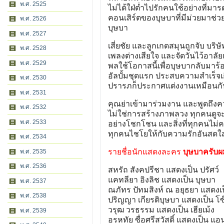
พ.ศ. 2525
ไม่ได้ใฝ่ต่ำไปรักคนใช้อย่างที่ม
คอนเสิร์ตของบุษบาที่มีม่วยมาช่วย
พ.ศ. 2526
บุษบา
พ.ศ. 2527
เสี่ยชัย และลูกเกดสมุนถูกจับ บ
พ.ศ. 2528
เพลงต่างเสียใจ และจัดวันไว้อาลัยแก
พ.ศ. 2529
พลใช้โอกาสนี้เพื่อบุษบากลับมาร้อ
อัลบั้มชุดแรก ประสบความสำเร็จ
พ.ศ. 2530
ปรารภก็ประกาศแต่งงานเหมือนกัน 
พ.ศ. 2531
คุณย่าเข้ามาร่วมงาน และพูดถึงควา
พ.ศ. 2532
ไม่ใช่การสร้างภาพลวง ทุกคนดูจะซ
พ.ศ. 2533
อย่างโชกโชน และสิ่งที่ทุกคนไม่ค
ทุกคนไชโยให้กับความรักอันสดใส
พ.ศ. 2534
รายชื่อนักแสดงละคร
บุษบาครับผ
พ.ศ. 2535
พ.ศ. 2536
สหรัถ สังคปรีชา แสดงเป็น ปรัศว์
แคทลียา อิงลิช แสดงเป็น บุษบา
พ.ศ. 2537
ณภัทร ปัทมสิงห์ ณ อยุธยา แสดงเ
พ.ศ. 2538
ปริญญา เกียรติบุษบา แสดงเป็น โ
วรุฒ วรธรรม แสดงเป็น เฮียเม้ง
พ.ศ. 2539
อรหทัย ซื่อศรีสวัสดิ์ แสดงเป็น แอนจ