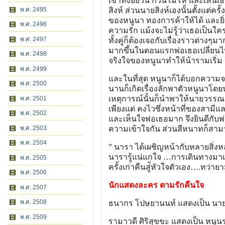
เขาทั้งยี้ยวน กวนโมโห และเห็นเธ
พ.ศ. 2495
สิงห์ ส่วนนายสิงห์เองนั้นตั้งแต่ค
ของหนูนา ทองการค้าให้ได้ และยิ่
พ.ศ. 2496
ความรัก แม้งจะไม่รู้ว่าเธอเป็นใค
พ.ศ. 2497
ทั้งคู่ก็ต้องเจอกับเรื่องราวต่างๆ
มากขึ้นในตอนแรกพ่อเธอเปลี่ยนไป
พ.ศ. 2498
จริงใจของหนูนาทำให้น้ารามเริ่ม
พ.ศ. 2499
และในที่สุด หนูนาก็ได้บอกความจร
พ.ศ. 2500
นานก็เกิดเรื่องลักพาตัวหนูนาโดยน
เหตุการณ์นั้นก็นำพาให้นายวรรณ แ
พ.ศ. 2501
เพียงแต่ คงไวซึ่งหน้าที่ของสามีแ
พ.ศ. 2502
และเห็นใจพ่อเธอมาก จึงยินดีกับพ่
พ.ศ. 2503
ความเข้าใจกัน ส่วนสีหนาทก็สาม
พ.ศ. 2504
” นารา ได้เผชิญหน้ากับหลายสิ่งห
นารารู้แน่แกใจ …การเดินทางมาเช
พ.ศ. 2505
ครั้งเก่าคืนสู่้หัวใจตัวเอง….ทว
พ.ศ. 2506
นักแสดงละคร ตามรักคืนใจ
พ.ศ. 2507
พ.ศ. 2508
ธนากร โปษยานนท์ แสดงเป็น นายส
พ.ศ. 2509
รามาวดี ศิริสุขขะ แสดงเป็น หนูน