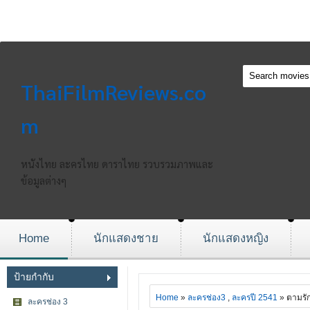
ThaiFilmReviews.co
m
หนังไทย ละครไทย ดาราไทย รวบรวมภาพและ
ข้อมูลต่างๆ
Home
นักแสดงชาย
นักแสดงหญิง
ป้ายกำกับ
Home
»
ละครช่อง3
,
ละครปี 2541
» ตามรั
ละครช่อง 3