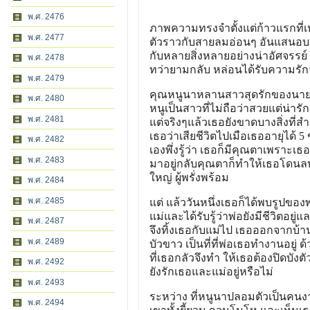
พ.ศ. 2476
ภาพความทรงจำตั้งแต่ก้าวแรกที่
พ.ศ. 2477
ตัวราวกับสายลมอ่อนๆ อันแสนอบอ
กับหลายสิ่งหลายอย่างน่าอัศจรรย์ 
พ.ศ. 2478
ทว่ายามกลับ หล่อนได้รับความรั
พ.ศ. 2479
คุณหนูนาหลานสาวสุดรักของนาย
พ.ศ. 2480
หนูเป็นสาวที่ไม่ถือว่าสวยแต่น่าร
พ.ศ. 2481
แต่จริงๆแล้วเธอยังขาดบางสิ่งที่สำค
เธอว่าเสียชีวิตไปเมือเธออายุได้ 5
พ.ศ. 2482
เองพึ่งรู้ว่า เธอก็มีคุณตาเพราะเธ
พ.ศ. 2483
มาอยู่กลับคุณตาก็ทำให้เธอโด
ใหญ่ ผู้พรั่งพร้อม
พ.ศ. 2484
พ.ศ. 2485
แต่ แล้ววันหนึ่งเธอก็ได้พบรูปข
แม่และได้รับรู้ว่าพ่อยังมีชีวิตอ
พ.ศ. 2487
จึงทิ้งเธอกับแม่ไป เธอออกจากบ้านเ
พ.ศ. 2489
บัวขาว เป็นที่ที่พ่อเธอทำงานอยู
ที่เธอกลัวจึงทำ ให้เธอต้องปิดบั
พ.ศ. 2492
ยังรักเธอและแม่อยู่หรือไม่
พ.ศ. 2493
ระหว่าง ที่หนูนาปลอมตัวเป็นคนงาน
พ.ศ. 2494