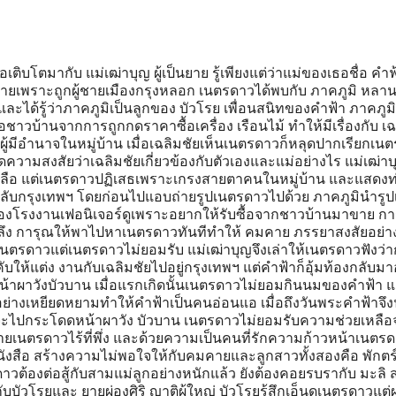
ิบโตมากับ แม่เฒ่าบุญ ผู้เป็นยาย รู้เพียงแต่ว่าแม่ของเธอชื่อ คำฟ
ายเพราะถูกผู้ชายเมืองกรุงหลอก เนตรดาวได้พบกับ ภาคภูมิ หลา
และได้รู้ว่าภาคภูมิเป็นลูกของ บัวโรย เพื่อนสนิทของคำฟ้า ภาคภูม
ชาวบ้านจากการถูกกดราคาซื้อเครื่อง เรือนไม้ ทำให้มีเรื่องกับ เฉ
ผู้มีอำนาจในหมู่บ้าน เมื่อเฉลิมชัยเห็นเนตรดาวก็หลุดปากเรียกเน
ดความสงสัยว่าเฉลิมชัยเกี่ยวข้องกับตัวเองและแม่อย่างไร แม่เฒ่าบ
ยเหลือ แต่เนตรดาวปฏิเสธเพราะเกรงสายตาคนในหมู่บ้าน และแสดงท่
ับกรุงเทพฯ โดยก่อนไปแอบถ่ายรูปเนตรดาวไปด้วย ภาคภูมินำรูปเ
าของโรงงานเฟอนิเจอร์ดูเพราะอยากให้รับซื้อจากชาวบ้านมาขาย กา
ลึง การุณให้พาไปหาเนตรดาวทันทีทำให้ คมคาย ภรรยาสงสัยอย่
นตรดาวแต่เนตรดาวไม่ยอมรับ แม่เฒ่าบุญจึงเล่าให้เนตรดาวฟังว่
บให้แต่ง งานกับเฉลิมชัยไปอยู่กรุงเทพฯ แต่คำฟ้าก็อุ้มท้องกลับม
้าผาวังบัวบาน เมื่อแรกเกิดนั้นเนตรดาวไม่ยอมกินนมของคำฟ้า 
่างเหยียดหยามทำให้คำฟ้าเป็นคนอ่อนแอ เมื่อถึงวันพระคำฟ้าจึง
อนจะไปกระโดดหน้าผาวัง บัวบาน เนตรดาวไม่ยอมรับความช่วยเหลื
ายเนตรดาวไร้ที่พึ่ง และด้วยความเป็นคนที่รักความก้าวหน้าเนตรด
หนังสือ สร้างความไม่พอใจให้กับคมคายและลูกสาวทั้งสองคือ พักตร์
วต้องต่อสู้กับสามแม่ลูกอย่างหนักแล้ว ยังต้องคอยรบรากับ มะลิ 
วโรยและ ยายผ่องศิริ ญาติผู้ใหญ่ บัวโรยรู้สึกเอ็นดูเนตรดาวแต่ผ่