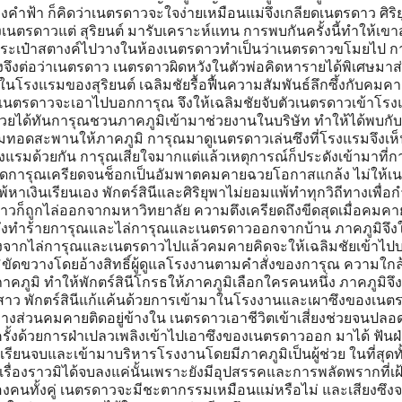
ของคำฟ้า ก็คิดว่าเนตรดาวจะใจง่ายเหมือนแม่จึงเกลียดเนตรดาว ศิริ
เนตรดาวแต่ สุริยนต์ มารับเคราะห์แทน การพบกันครั้งนี้ทำให้เข
อากระเป๋าสตางค์ไปวางในห้องเนตรดาวทำเป็นว่าเนตรดาวขโมยไป ก
จึงต่อว่าเนตรดาว เนตรดาวผิดหวังในตัวพ่อคิดหารายได้พิเศษมาส่
ในโรงแรมของสุริยนต์ เฉลิมชัยรื้อฟื้นความสัมพันธ์ลึกซึ้งกับคมค
เนตรดาวจะเอาไปบอกการุณ จึงให้เฉลิมชัยจับตัวเนตรดาวเข้าโร
ช่วยได้ทันการุณชวนภาคภูมิเข้ามาช่วยงานในบริษัท ทำให้ได้พบกับ 
ทอดสะพานให้ภาคภูมิ การุณมาดูเนตรดาวเล่นซึงที่โรงแรมจึงเห็
แรมด้วยกัน การุณเสียใจมากแต่แล้วเหตุการณ์ก็ประดังเข้ามาที่ก
ดระเบิดการุณเครียดจนช็อกเป็นอัมพาตคมคายฉวยโอกาสแกล้ง ไม่ให้
หาเงินเรียนเอง พักตร์สินีและศิริยุพาไม่ยอมแพ้ทำทุกวิถีทางเพื่อก
าวก็ถูกไล่ออกจากมหาวิทยาลัย ความตึงเครียดถึงขีดสุดเมื่อคมค
 จึงทำร้ายการุณและไล่การุณและเนตรดาวออกจากบ้าน ภาคภูมิจึง
ลังจากไล่การุณและเนตรดาวไปแล้วคมคายคิดจะให้เฉลิมชัยเข้าไป
ขัดขวางโดยอ้างสิทธิ์ผู้ดูแลโรงงานตามคำสั่งของการุณ ความใกล
าคภูมิ ทำให้พักตร์สินีโกรธให้ภาคภูมิเลือกใครคนหนึ่ง ภาคภูมิจึ
องสาว พักตร์สินีแก้แค้นด้วยการเข้ามาในโรงงานและเผาซึงของเนต
งส่วนคมคายติดอยู่ข้างใน เนตรดาวเอาชีวิตเข้าเสี่ยงช่วยจนปลอ
รั้งด้วยการฝ่าเปลวเพลิงเข้าไปเอาซึงของเนตรดาวออก มาได้ ฟันฝ่
ยนจบและเข้ามาบริหารโรงงานโดยมีภาคภูมิเป็นผู้ช่วย ในที่สุดทั้ง
ต่เรื่องราวมิได้จบลงแค่นั้นเพราะยังมีอุปสรรคและการพลัดพรากที่เฝ
งคนทั้งคู่ เนตรดาวจะมีชะตากรรมเหมือนแม่หรือไม่ และเสียงซึงจ