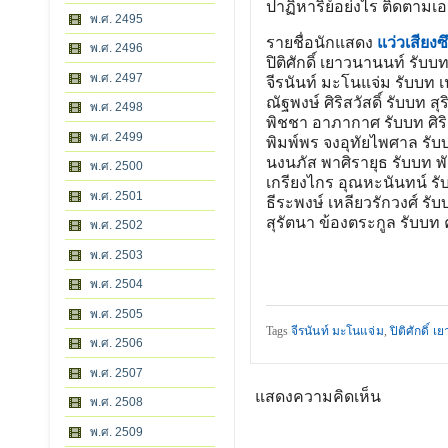
ปาฏิหาริย์อย่งไร ติดตามเ
พ.ศ. 2495
รายชื่อนักแสดง
แว่วเสียงซ
พ.ศ. 2496
ปิติศักดิ์ เยาวนานนท์ รับบ
พ.ศ. 2497
จีรนันท์ มะโนแจ่ม รับบท 
ณัฐพงษ์ ศิริสวัสดิ์ รับบท สุร
พ.ศ. 2498
พิชชา อาภากาศ รับบท ศิริ
พ.ศ. 2499
พิมพ์พร จงอุทัยไพศาล รับ
นงนภัส พาศิรายุธ รับบท พัก
พ.ศ. 2500
เกรียงไกร อุณหะนันทน์ ร
พ.ศ. 2501
ธีระพงษ์ เหลียวรักวงศ์ รับ
สุรัตนา ข้องตระกูล รับบ
พ.ศ. 2502
พ.ศ. 2503
พ.ศ. 2504
พ.ศ. 2505
Tags
จีรนันท์ มะโนแจ่ม
,
ปิติศักดิ์ 
พ.ศ. 2506
พ.ศ. 2507
แสดงความคิดเห็น
พ.ศ. 2508
พ.ศ. 2509