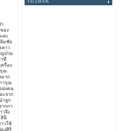
FACEBOOK
้า
นของ
ิและ
ลิมชัย
ตรดาว
ุญป่วย
าที
ครื่อง
รุณ
างมาก
าการุณ
าอย่งคน
และจาก
นำลูก
อจากกา
าวจึง
สินี
สาวใช้
องศิริ