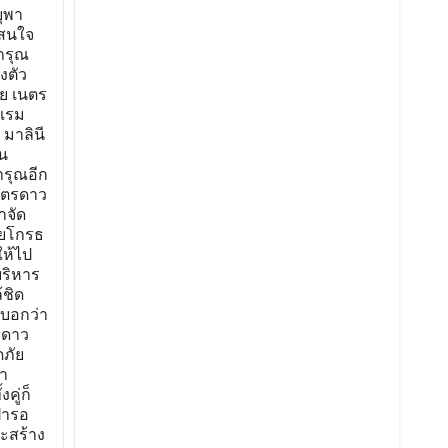
ยุพา
าสนใจ
ารุณ
งตัว
าย เนตร
งแรม
มาลินี
น
ารุณอีก
เนตรดาว
ำจัด
ายโกรธ
ให้ไป
บริหาร
้ชิด
งบอกว่า
รดาว
ดภัย
า
คู่ก็
้ารอ
ะสร้าง