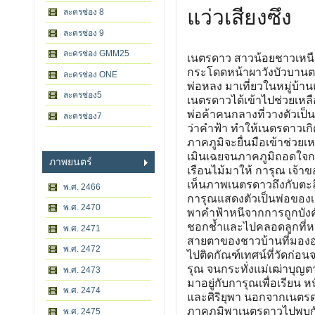
แว่วเสียงซึง
ละครช่อง 8
ละครช่อง 9
ละครช่อง GMM25
เนตรดาว สาวน้อยชาวเหนือเต
กระโดดหน้าผาวังบัวบานต
ละครช่อง ONE
พ่อหลง มาเที่ยวในหมู่บ้าน
ละครช่อง5
เนตรดาวได้เข้าไปช่วยเหลือ
พ่อค้าคนกลางที่วางตัวเป็น
ละครช่อง7
ว่าคำฟ้า ทำให้เนตรดาวเกิ
ภาคภูมิจะยื่นมือเข้าช่ว
เมินเฉยจนภาคภูมิถอดใจกล
ภาพยนตร์
เรือนไม้มาให้ การุณ เจ้
เห็นภาพเนตรดาวถึงกับตะ
พ.ศ. 2466
การุณแสดงตัวเป็นพ่อของเ
พ.ศ. 2470
พาคำฟ้าหนีจากการถูกบังคั
ชอกช้ำและไปคลอดลูกที่หน
พ.ศ. 2471
สายตาของชาวบ้านที่มองอย
พ.ศ. 2472
ไปติดกัณฑ์เทศน์ที่วัดก่
รุณ จนกระทั่งแม่เฒ่าบุญต
พ.ศ. 2473
มาอยู่กับการุณเพื่อเรียน 
พ.ศ. 2474
และศิริยุพา นอกจากเนตรดา
ภาคภูมิพาเนตรดาวไปพบกับบั
พ.ศ. 2475