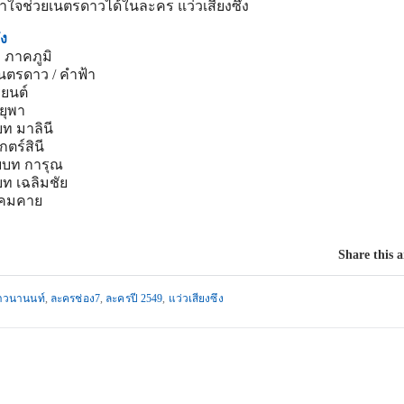
อาใจช่วยเนตรดาวได้ในละคร แว่วเสียงซึง
ึง
ท ภาคภูมิ
เนตรดาว / คำฟ้า
ิยนต์
ยุพา
บท มาลินี
ตร์สินี
ับบท การุณ
บท เฉลิมชัย
ท คมคาย
Share this a
เยาวนานนท์
,
ละครช่อง7
,
ละครปี 2549
,
แว่วเสียงซึง