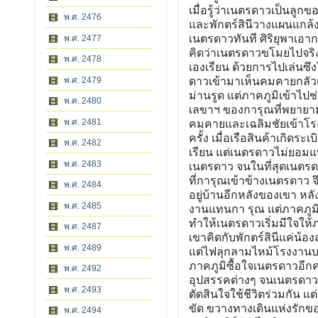
เมื่อรู้ว่าเนตรดาวเป็นลูก
พ.ศ. 2476
และพักตร์สินีวางแผนแกล้ง
เนตรดาวทันที ศิริยุพาเ
พ.ศ. 2477
คิดว่าเนตรดาวขโมยไปจริง
พ.ศ. 2478
เองเรียน ด้วยการไปเล่นซึง
พ.ศ. 2479
ดาวเข้ามาเห็นคมคายกลัว
ม่านรูด แต่ภาคภูมิเข้าไป
พ.ศ. 2480
เลขาฯ ของการุณที่พยายาม
พ.ศ. 2481
คมคายและเฉลิมชัยเข้าโรง
ครั้ง เมื่อเรือสินค้าเกิ
พ.ศ. 2482
เรียน แต่เนตรดาวไม่ยอมแพ้
พ.ศ. 2483
เนตรดาว จนในที่สุดเนตรด
ที่การุณเข้าข้างเนตรดาว
พ.ศ. 2484
อยู่บ้านอีกหลังของเขา ห
พ.ศ. 2485
งานแทนกา รุณ แต่ภาคภูมิ
ทำให้เนตรดาวเริ่มมีใจให้ภ
พ.ศ. 2487
เขาคิดกับพักตร์สินีแค่น้
พ.ศ. 2489
แต่ไฟลุกลามไหม้โรงงานบา
ภาคภูมิซื้อใจเนตรดาวอีกค
พ.ศ. 2492
อุปสรรคต่างๆ จนเนตรดาวเรี
พ.ศ. 2493
ตัดสินใจใช้ชีวิตร่วมกัน แ
ขัด ขวางทางเดินแห่งรักขอ
พ.ศ. 2494