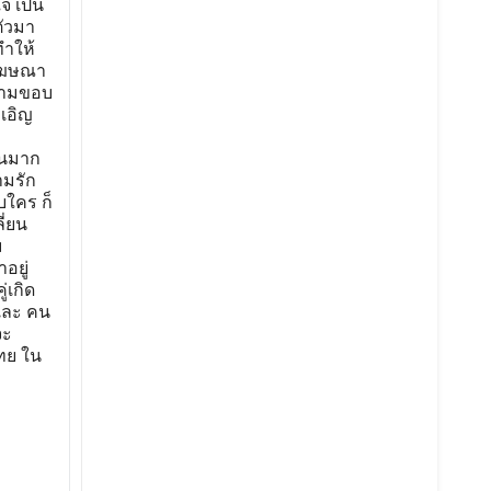
ใจ เป็น
ตัวมา
ทำให้
ทโฆษณา
ข้ามขอบ
งเอิญ
กันมาก
ามรัก
บใคร ก็
ี่ยน
ม
อยู่
่เกิด
 และ คน
จะ
ทย ใน