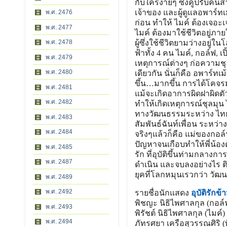
กับใครง่ายๆ ซึ่งคู่ปรับคนสำ
เจ้าของ และผู้ดูแลอพาร์ท
พ.ศ. 2476
ก่อน ทำให้ ไมค์ ต้องเจอ
พ.ศ. 2477
ไมค์ ต้องมาใช้ชีวิตอยู่
พ.ศ. 2478
ผู้ซึ่งใช้ชีวิตยามว่างอยู่
ฟ้าทั้ง 4 คน ไมค์, กอล์ฟ,
พ.ศ. 2479
เหตุการณ์ต่างๆ ก่อความชุล
พ.ศ. 2480
เดียวกัน นั่นก็คือ อพาร์ทเม
ขึ้น…มากขึ้น การได้โคจรม
พ.ศ. 2481
แม้จะเกิดอาการผิดฝาผิดตัว
พ.ศ. 2482
ทำให้เกิดเหตุการณ์ชุลมุน 
ทางวัฒนธรรมระหว่าง ไทยกั
พ.ศ. 2483
สัมพันธ์ฉันท์เพื่อน ระหว่า
พ.ศ. 2484
จริงๆแล้วก็คือ แม่ของกอล์ฟด
ปัญหาจนเกือบทำให้พี่น้องต
พ.ศ. 2485
รัก ที่อุบัติขึ้นท่ามกลา
พ.ศ. 2487
ดำเนิน และจบลงอย่างไร ต
ยุคที่โลกหมุนเรวกว่า วัฒน
พ.ศ. 2489
พ.ศ. 2492
รายชื่อนักแสดง
อุบัติรักข
พิชญะ นิธิไพศาลกุล (กอล์
พ.ศ. 2493
พิรัชต์ นิธิไพศาลกุล (ไมค์)
พ.ศ. 2494
ภัทรศยา เครือสุวรรณศิริ (