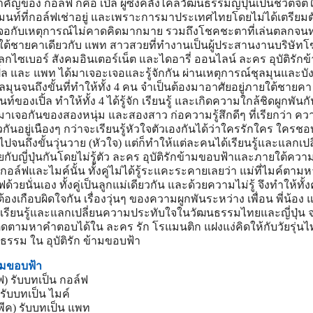
คัญของ กอล์ฟ ก็คือ เปิ้ล ผู้ซึ่งคลั่งไคล้วัฒนธรรมญี่ปุ่นเป็นชีวิตจิต
เมนท์ที่กอล์ฟเช่าอยู่ และเพราะการมาประเทศไทยโดยไม่ได้เตรียม
ะเจอกับเหตุการณ์ไม่คาดคิดมากมาย รวมถึงโชคชะตาที่เล่นตลกจน
ภายใต้ชายคาเดียวกับ แพท สาวสวยที่ทำงานเป็นผู้ประสานงานบริษั
ในโลกไซเบอร์ สังคมอินเตอร์เน็ต และไดอารี่ ออนไลน์ ละคร อุบัติรัก
 เปิ้ล และ แพท ได้มาเจอะเจอและรู้จักกัน ผ่านเหตุการณ์ชุลมุนและบั
มุนจนถึงขั้นที่ทำให้ทั้ง 4 คน จำเป็นต้องมาอาศัยอยู่ภายใต้ชายคา
้นท์ของเปิ้ล ทำให้ทั้ง 4 ได้รู้จัก เรียนรู้ และเกิดความใกล้ชิดผูกพัน
าเจอกันของสองหนุ่ม และสองสาว ก่อความรู้สึกดีๆ ที่เรียกว่า คว
กันอยู่เนืองๆ กว่าจะเรียนรู้หัวใจตัวเองกันได้ว่าใครรักใคร ใครชอ
ไปจนถึงขั้นวุ่นวาย (หัวใจ) แต่ก็ทำให้แต่ละคนได้เรียนรู้และแลกเปล
บญี่ปุ่นกันโดยไม่รู้ตัว ละคร อุบัติรักข้ามขอบฟ้าและภายใต้ควา
งกอล์ฟและไมค์นั้น ทั้งคู่ไม่ได้รู้ระแคะระคายเลยว่า แม่ที่ไมค์ตามหา
้วยนั่นเอง ทั้งคู่เป็นลูกแม่เดียวกัน และด้วยความไม่รู้ จึงทำให้ทั้งคู
้องเกือบผิดใจกัน เรื่องวุ่นๆ ของความผูกพันระหว่าง เพื่อน พี่น้อง
งการเรียนรู้และแลกเปลี่ยนความประทับใจในวัฒนธรรมไทยและญี่ปุ่น 
ิดตามหาคำตอบได้ใน ละคร รัก โรแมนติก แฝงแง่คิดให้กับวัยรุ่นไ
ธรรม ใน อุบัติรัก ข้ามขอบฟ้า
้ามขอบฟ้า
ฟ) รับบทเป็น กอล์ฟ
 รับบทเป็น ไมค์
พีค) รับบทเป็น แพท