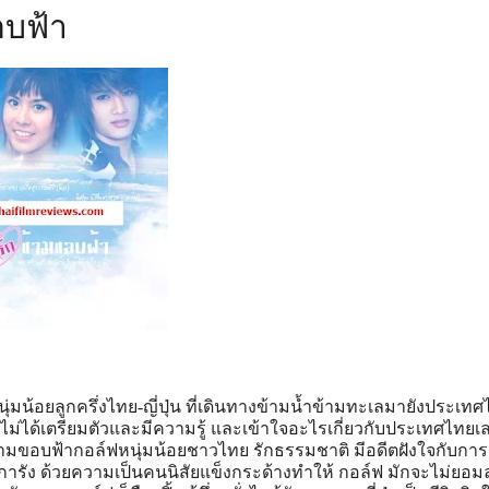
อบฟ้า
หนุ่มน้อยลูกครึ่งไทย-ญี่ปุ่น ที่เดินทางข้ามน้ำข้ามทะเลมายังประเท
งไม่ได้เตรียมตัวและมีความรู้ และเข้าใจอะไรเกี่ยวกับประเทศไทยเ
กข้ามขอบฟ้ากอล์ฟหนุ่มน้อยชาวไทย รักธรรมชาติ มีอดีตฝังใจกับการ
การัง ด้วยความเป็นคนนิสัยแข็งกระด้างทำให้ กอล์ฟ มักจะไม่ยอม