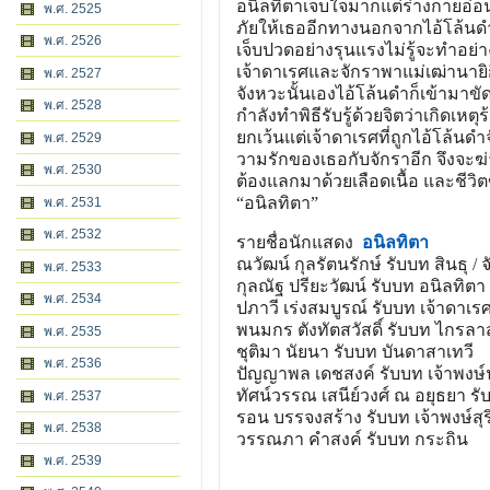
อนิลทิตาเจ็บใจมากแต่ร่างกายอ่อน
พ.ศ. 2525
ภัยให้เธออีกทางนอกจากไอ้โล้นดำ 
พ.ศ. 2526
เจ็บปวดอย่างรุนแรงไม่รู้จะทำอย่า
เจ้าดาเรศและจักราพาแม่เฒ่านายิก
พ.ศ. 2527
จังหวะนั้นเองไอ้โล้นดำก็เข้ามาขั
พ.ศ. 2528
กำลังทำพิธีรับรู้ด้วยจิตว่าเกิดเห
ยกเว้นแต่เจ้าดาเรศที่ถูกไอ้โล้นด
พ.ศ. 2529
วามรักของเธอกับจักราอีก จึงจะฆ่า
พ.ศ. 2530
ต้องแลกมาด้วยเลือดเนื้อ และชีวิต
“อนิลทิตา”
พ.ศ. 2531
พ.ศ. 2532
รายชื่อนักแสดง
อนิลทิตา
ณวัฒน์ กุลรัตนรักษ์ รับบท สินธุ / 
พ.ศ. 2533
กุลณัฐ ปรียะวัฒน์ รับบท อนิลทิตา
พ.ศ. 2534
ปภาวี เร่งสมบูรณ์ รับบท เจ้าดาเรศ
พนมกร ตังทัตสวัสดิ์ รับบท ไกรลา
พ.ศ. 2535
ชุติมา นัยนา รับบท บันดาสาเทวี
พ.ศ. 2536
ปัญญาพล เดชสงค์ รับบท เจ้าพงษ
ทัศน์วรรณ เสนีย์วงศ์ ณ อยุธยา รั
พ.ศ. 2537
รอน บรรจงสร้าง รับบท เจ้าพงษ์สุริย
พ.ศ. 2538
วรรณภา คำสงค์ รับบท กระถิน
พ.ศ. 2539