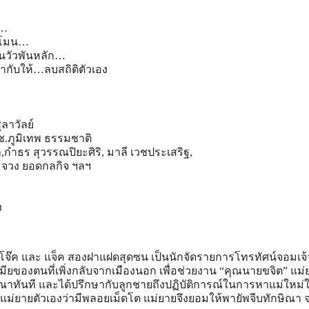
อ…
ทะโมน…
็นวัวพันหลัก…
ำกับให้…ลบสถิติตัว
เอง
ลาวัลย์
.ช.ภูมิเทพ ธรรมชาติ
,กำธร สุวรรณปิยะศิริ, มาลี เวชประเสริฐ,
, จวง ยอดกลกิจ ฯลฯ
ง
อ โจ๊ค และ แจ็ค สองฝาแฝดสุดซน เป็นนักจัดรายการโทรทัศน์จอมเจ้าช
เมียของตนที่เพิ่งกลับจากเมืองนอก เพื่อช่วยงาน “คุณนายขจิต” แม่
าทันที และได้ปรึกษากับลูกชายถึงปฏิบัติการณ์ในการหาแม่ใหม่ให
่ยายตัวเองว่ามีพลอยเม็ดโต แม่ยายจึงยอมให้พายัพจีบทักษิณา จ