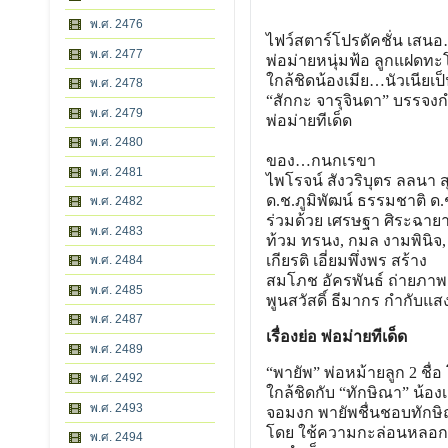
พ.ศ. 2476
ไฟว์สตาร์โปรดัคชั่น เสน
พ.ศ. 2477
พ่อม่ายหนุ่มฟ้อ ลูกแฝด
ใกล้ชิดน้องเมีย…นัวเนียเ
ป
พ.ศ. 2478
“สักกะ จารุจินดา” บรรจงก
พ.ศ. 2479
พ่อม่ายทีเด็ด
พ.ศ. 2480
ของ…กนกเรขา
พ.ศ. 2481
ไพโรจน์ สังวริบุตร ลลนา สุ
ด.ช.ภูมิพัฒน์ ธรรมชาติ ด
พ.ศ. 2482
ร่วมด้วย เศรษฐา ศิระฉายา
พ.ศ. 2483
ท้วม ทรนง, กมล งามพินิจ
เกียรติ เอี่ยมพึ่งพร สร้าง
พ.ศ. 2484
สมโภช อัครพันธ์ ถ่ายภาพ
พ.ศ. 2485
พูนสวัสดิ์ ธีมากร กำกับแส
พ.ศ. 2487
เรื่องย่อ พ่อม่ายทีเด็ด
พ.ศ. 2489
“พายัพ” พ่อหม้ายลูก 2 ชื่
พ.ศ. 2492
ใกล้ชิดกับ “ทักษิณา” น้อง
พ.ศ. 2493
จอมงก พายัพชื่นชอบทักษิณ
โดย ใช้ความกะล่อนหลอกแม
พ.ศ. 2494