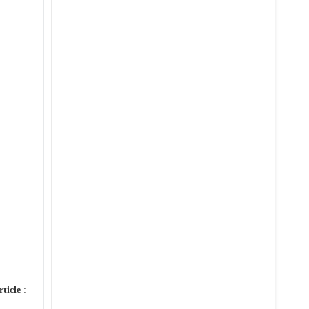
rticle
: