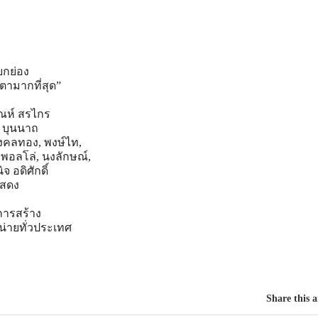
ยกย่อง
ำตามากที่สุด”
ัณห์ สรไกร
ี บุนนาถ
งคลทอง, พงษ์ไท,
 อพอลโล่, นงลักษณ์,
ิจ อดิศักดิ์
แสดง
การสร้าง
น่ายทั่วประเทศ
Share this a