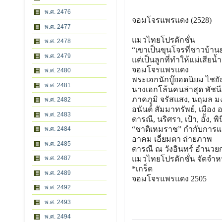
พ.ศ. 2476
จอมโจรแพรแดง (2528)
พ.ศ. 2477
แมวไทยโปรดักชั่น
พ.ศ. 2478
“เขาเป็นขุนโจรที่ชาวบ้าน
พ.ศ. 2479
แต่เป็นลูกที่ทำให้แม่เสียน้
จอมโจรแพรแดง
พ.ศ. 2480
พระเอกนักบู๊ยอดนิยม ไชย
พ.ศ. 2481
นางเอกโล้นคนล่าสุด พัชน
ภาคภูมิ จรัสแสง, นฤมล ม
พ.ศ. 2482
อนันต์ สัมมาทรัพย์, เมือง
พ.ศ. 2483
ดารณี, นริศรา, เป้า, อั้ง, พิน
“ชาติเหมราช” กำกับการ
พ.ศ. 2484
อาคม เอี่ยมตา ถ่ายภาพ
พ.ศ. 2485
ดารณี ณ วังอินทร์ อำนวย
พ.ศ. 2487
แมวไทยโปรดักชั่น จัดจำห
*เกร็ด
พ.ศ. 2489
จอมโจรแพรแดง 2505
พ.ศ. 2492
พ.ศ. 2493
พ.ศ. 2494