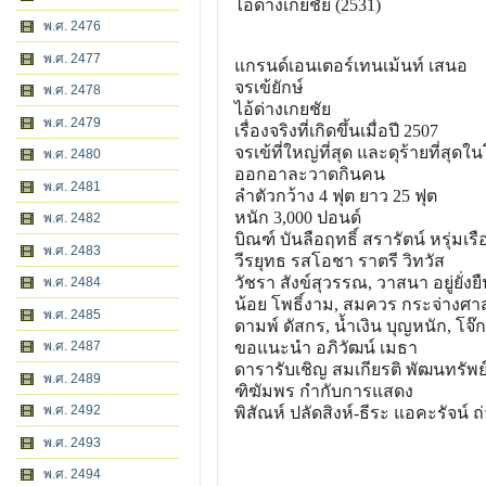
ไอ้ด่างเกยชัย (2531)
พ.ศ. 2476
พ.ศ. 2477
แกรนด์เอนเตอร์เทนเม้นท์ เสนอ
จรเข้ยักษ์
พ.ศ. 2478
ไอ้ด่างเกยชัย
พ.ศ. 2479
เรื่องจริงที่เกิดขึ้นเมื่อปี 2507
จรเข้ที่ใหญ่ที่สุด และดุร้ายที่สุดใ
พ.ศ. 2480
ออกอาละวาดกินคน
พ.ศ. 2481
ลำตัวกว้าง 4 ฟุต ยาว 25 ฟุต
หนัก 3,000 ปอนด์
พ.ศ. 2482
บิณฑ์ บันลือฤทธิ์ สรารัตน์ หรุ่มเรื
พ.ศ. 2483
วีรยุทธ รสโอชา ราตรี วิทวัส
วัชรา สังข์สุวรรณ, วาสนา อยู่ยั่งยืน,
พ.ศ. 2484
น้อย โพธิ์งาม, สมควร กระจ่างศาสตร์
พ.ศ. 2485
ดามพ์ ดัสกร, น้ำเงิน บุญหนัก, โจ๊
พ.ศ. 2487
ขอแนะนำ อภิวัฒน์ เมธา
ดารารับเชิญ สมเกียรติ พัฒนทรัพย
พ.ศ. 2489
ฑิฆัมพร กำกับการแสดง
พ.ศ. 2492
พิสัณห์ ปลัดสิงห์-ธีระ แอคะรัจน์ 
พ.ศ. 2493
พ.ศ. 2494