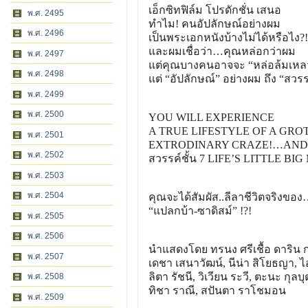
เอ็กซิทฟิล์ม โปรดักชั่น เสนอ
พ.ศ. 2495
ทำไม! คนอัปลักษณ์อย่างผม
พ.ศ. 2496
เป็นพระเอกหนังบ้างไม่ได้หรือไง?!
และผมเชื่อว่า…คุณหล่อกว่าผม
พ.ศ. 2497
แต่คุณบางคนอาจจะ “หล่อล้มเหล
พ.ศ. 2498
แต่ “อัปลักษณ์” อย่างผม ถึง “สวรร
พ.ศ. 2499
พ.ศ. 2500
YOU WILL EXPERIENCE
A TRUE LIFESTYLE OF A GR
พ.ศ. 2501
EXTRODINARY CRAZE!…AND
พ.ศ. 2502
สวรรค์ชั้น 7 LIFE’S LITTLE BI
พ.ศ. 2503
พ.ศ. 2504
คุณจะได้สัมผัส..ลีลาชีวิตจริงของ
“แปลกบ้า-ซาดิสม์” !?!
พ.ศ. 2505
พ.ศ. 2506
นำแสดงโดย ทรนง ศรีเชื้อ ดาริน 
พ.ศ. 2507
เดชา เสนาวัฒน์, นีน่า สิโยธญา, 
ลิตา รัชนี, วิเวียน ระวี, ตะนะ กุลบุ
พ.ศ. 2508
ทิชา ราณี, สปันตา ราโชมอน
พ.ศ. 2509