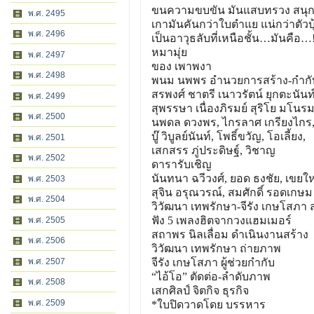
ขนความขบขัน มันแสบทรวง สนุก
พ.ศ. 2495
เกามันคันกว่าใบตำแย แน่กว่าตัวบุ
พ.ศ. 2496
เป็นอาวุธลับที่เหนือชั้น…มันคือ…!
หมามุ่ย
พ.ศ. 2497
ของ เพาพงา
พ.ศ. 2498
พนม นพพร อำนวยการสร้าง-กำก
สรพงศ์ ชาตรี เนาวรัตน์ ยุกตะนันท
พ.ศ. 2499
สุพรรษา เนื่องภิรมย์ สุริโย มโนรม
พ.ศ. 2500
นพดล ดวงพร, ไกรลาศ เกรียงไกร, 
บู๊ วิบูลย์นันท์, โพธิ์ขวัญ, โอเลี้ยง,
พ.ศ. 2501
เสกสรร ภู่ประดิษฐ์, วิชาญ
พ.ศ. 2502
ดารารับเชิญ
นันทนา ฉวีวงศ์, ยอด ธงชัย, เขยให
พ.ศ. 2503
สุจิน อรุณวรณ์, สมศักดิ์ รอดเกษม
พ.ศ. 2504
วิวัฒนา เทพรักษา-จีรัง เกษโสภา 
ฟัง 5 เพลงฮิตจากวงแฮมเมอร์
พ.ศ. 2505
สถาพร นิลเลื่อม ดำเนินงานสร้าง
พ.ศ. 2506
วิวัฒนา เทพรักษา ถ่ายภาพ
พ.ศ. 2507
จีรัง เกษโสภา ผู้ช่วยกำกับ
“ไอ้โอ” ตัดต่อ-ลำดับภาพ
พ.ศ. 2508
เสกศิลป์ จิตกิจ ธุรกิจ
พ.ศ. 2509
*ใบปิดวาดโดย บรรหาร