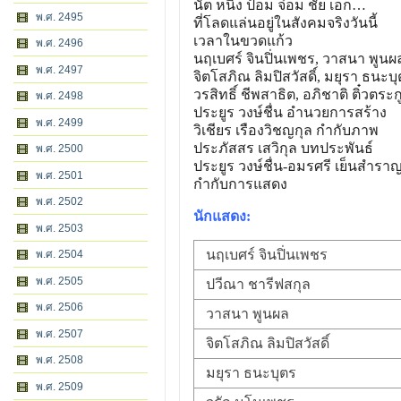
นัต หนิง ป้อม จ๋อม ชัย เอก…
พ.ศ. 2495
ที่โลดแล่นอยู่ในสังคมจริงวันนี้
เวลาในขวดแก้ว
พ.ศ. 2496
นฤเบศร์ จินปิ่นเพชร, วาสนา พูนผ
พ.ศ. 2497
จิตโสภิณ ลิมปิสวัสดิ์, มยุรา ธนะบ
วรสิทธิ์ ชีพสาธิต, อภิชาติ ติ๋วตระก
พ.ศ. 2498
ประยูร วงษ์ชื่น อำนวยการสร้าง
พ.ศ. 2499
วิเชียร เรืองวิชญกุล กำกับภาพ
ประภัสสร เสวิกุล บทประพันธ์
พ.ศ. 2500
ประยูร วงษ์ชื่น-อมรศรี เย็นสำรา
พ.ศ. 2501
กำกับการแสดง
พ.ศ. 2502
นักแสดง:
พ.ศ. 2503
นฤเบศร์ จินปิ่นเพชร
พ.ศ. 2504
พ.ศ. 2505
ปวีณา ชารีฟสกุล
พ.ศ. 2506
วาสนา พูนผล
พ.ศ. 2507
จิตโสภิณ ลิมปิสวัสดิ์
พ.ศ. 2508
มยุรา ธนะบุตร
พ.ศ. 2509