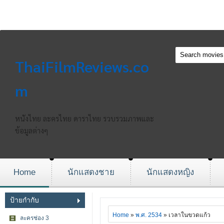
ThaiFilmReviews.co
m
หนังไทย ละครไทย ดาราไทย รวบรวมภาพและ
ข้อมูลต่างๆ
Home
นักแสดงชาย
นักแสดงหญิง
ป้ายกำกับ
Home
»
พ.ศ. 2534
» เวลาในขวดแก้ว
ละครช่อง 3