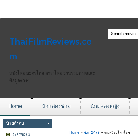
ThaiFilmReviews.co
m
หนังไทย ละครไทย ดาราไทย รวบรวมภาพและ
ข้อมูลต่างๆ
Home
นักแสดงชาย
นักแสดงหญิง
ป้ายกำกับ
Home
»
พ.ศ. 2479
» กะเหรี่ยงไทรโยค
ละครช่อง 3