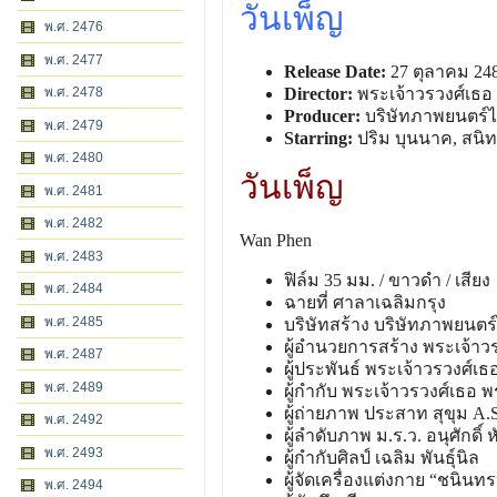
วันเพ็ญ
พ.ศ. 2476
พ.ศ. 2477
Release Date:
27 ตุลาคม 24
พ.ศ. 2478
Director:
พระเจ้าวรวงศ์เธอ 
Producer:
บริษัทภาพยนตร์ไ
พ.ศ. 2479
Starring:
ปริม บุนนาค, สนิท
พ.ศ. 2480
วันเพ็ญ
พ.ศ. 2481
พ.ศ. 2482
Wan Phen
พ.ศ. 2483
ฟิล์ม 35 มม. / ขาวดํา / เสียง
พ.ศ. 2484
ฉายที่ ศาลาเฉลิมกรุง
พ.ศ. 2485
บริษัทสร้าง บริษัทภาพยนตร์
ผู้อํานวยการสร้าง พระเจ้าว
พ.ศ. 2487
ผู้ประพันธ์ พระเจ้าวรวงศ์เ
พ.ศ. 2489
ผู้กํากับ พระเจ้าวรวงศ์เธอ พ
ผู้ถ่ายภาพ ประสาท สุขุม A.
พ.ศ. 2492
ผู้ลําดับภาพ ม.ร.ว. อนุศักดิ์ 
พ.ศ. 2493
ผู้กํากับศิลป์ เฉลิม พันธุ์นิล
ผู้จัดเครื่องแต่งกาย “ชนินทร
พ.ศ. 2494