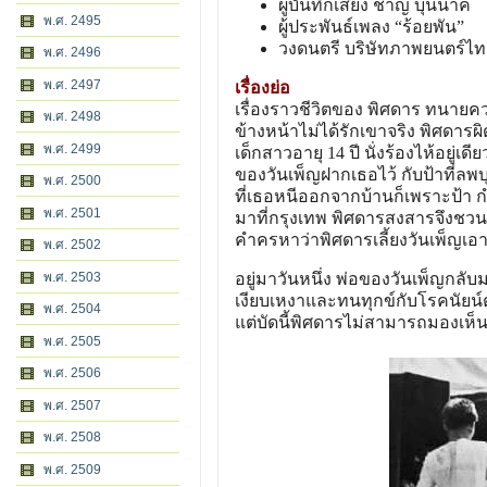
ผู้บันทึกเสียง ชาญ บุนนาค
พ.ศ. 2495
ผู้ประพันธ์เพลง “ร้อยพัน”
วงดนตรี บริษัทภาพยนตร์ไทย
พ.ศ. 2496
พ.ศ. 2497
เรื่องย่อ
เรื่องราวชีวิตของ พิศดาร ทนายควา
พ.ศ. 2498
ข้างหน้าไม่ได้รักเขาจริง พิศดา
พ.ศ. 2499
เด็กสาวอายุ 14 ปี นั่งร้องไห้อยู่เ
ของวันเพ็ญฝากเธอไว้ กับป้าที่ลพ
พ.ศ. 2500
ที่เธอหนีออกจากบ้านก็เพราะป้า กํ
พ.ศ. 2501
มาที่กรุงเทพ พิศดารสงสารจึงชวนเ
คําครหาว่าพิศดารเลี้ยงวันเพ็ญเอ
พ.ศ. 2502
พ.ศ. 2503
อยู่มาวันหนึ่ง พ่อของวันเพ็ญกลับมา
เงียบเหงาและทนทุกข์กับโรคนัยน์
พ.ศ. 2504
แต่บัดนี้พิศดารไม่สามารถมองเห็น
พ.ศ. 2505
พ.ศ. 2506
พ.ศ. 2507
พ.ศ. 2508
พ.ศ. 2509