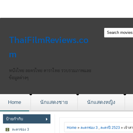
ThaiFilmReviews.co
m
หนังไทย ละครไทย ดาราไทย รวบรวมภาพและ
ข้อมูลต่างๆ
Home
นักแสดงชาย
นักแสดงหญิง
ป้ายกำกับ
Home
»
ละครช่อง 3
,
ละครปี 2523
» เจ้าส
ละครช่อง 3