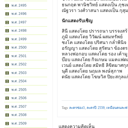
ธนกฤต พานิชวิทย์ แสดงเป็น ภุชงค
พ.ศ. 2495
ณัฐวรา วงศ์วาสนา แสดงเป็น กุสุ
พ.ศ. 2496
นักแสดงรับเชิญ
พ.ศ. 2497
พ.ศ. 2498
สินี แสดงโดย ปรารถนา บรรจงสร้
ภูมิ แสดงโดย วิวัฒน์ ผสมทรัพย์
พ.ศ. 2499
ชงโค แสดงโดย ปริศนา กล่ำพินิจ
พ.ศ. 2500
อรัญญา แสดงโดย สุรัตนา ข้องตร
หลวงพ่อกอบ แสดงโดย รอง เค้ามู
พ.ศ. 2501
บ๊อบ แสดงโดย กิจเกษม แมคแฟด
พ.ศ. 2502
เวนย์ แสดงโดย สมิทธิ ลิขิตมาศกุ
นุดี แสดงโดย นฤมล พงษ์สุภาพ
พ.ศ. 2503
ดนัย แสดงโดย โฆษวิส ปิยะสกุลแก
พ.ศ. 2504
พ.ศ. 2505
พ.ศ. 2506
พ.ศ. 2507
Tags
ละครช่อง3
,
ละครปี 2559
,
เหมือนคนละฟ
พ.ศ. 2508
พ.ศ. 2509
แสดงความคิดเห็น