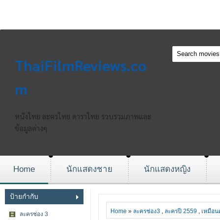
ThaiFilmReviews.co
m
หนังไทย ละครไทย ดาราไทย รวบรวมภาพและ
ข้อมูลต่างๆ
Home
นักแสดงชาย
นักแสดงหญิง
ป้ายกำกับ
Home
»
ละครช่อง3
,
ละครปี 2559
,
เหมือ
ละครช่อง 3