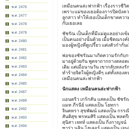
เหมือนคนล่ะฟากฟ้า เรื่องราวชีวิ
พ.ศ. 2476
เพราะแม่ของเธอต้องการปิดบังควา
พ.ศ. 2477
ลูกสาว ทำให้เธอเป็นเด็กขาดความ
กับเธอเลย
พ.ศ. 2478
พ.ศ. 2479
ชัชรัณ เป็นเด็กที่มีแม่ดูแลอย่างเ
เป็นคนอย่างนั้นด้วย เมื่อชิตณรง
พ.ศ. 2480
มองผู้หญิงที่ดูเปรี้ยว แต่งตัวก๋าก
พ.ศ. 2481
พ่อของชัชรัณมาเกิดความรักกับกรร
พ.ศ. 2482
มาอยู่ด้วยกัน พูดจาถากถางตลอดเว
พ.ศ. 2483
เดิม แต่เมื่อนานวัน เขากลับหลงรักโ
ทำร้ายจิตใจผู้หญิงดีๆ แต่ทั้งสอ
พ.ศ. 2484
เหมือนคนล่ะฟากฟ้า
พ.ศ. 2485
นักแสดง เหมือนคนล่ะฟากฟ้า
พ.ศ. 2487
แอนดริว เกร้กสัน แสดงเป็น ชัชรั
พ.ศ. 2489
แมท ภีรนีย์ แสดงเป็น โยทกา
พ.ศ. 2492
จินตหรา สุขพัฒน์ แสดงเป็น กรรณ
สันติสุข พรหมศิริ แสดงเป็น พลตรี
พ.ศ. 2493
สุนิสา เจทท์ แสดงเป็น กิ่งกาญจน์
พ.ศ. 2494
ซาร่า นลิน โฮเลอร์ แสดงเป็น เจนจ