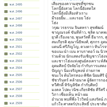
เสียงของความสุขที่ซุกซน
พ.ศ. 2495
โลกนี้ยังสวย โลกนี้ยังสดใส
พ.ศ. 2496
โลกนี้ยังมีเสียงหัวเราะ
มีรอยยิ้ม…และรอย โฮ่ง
พ.ศ. 2497
โฮ่ง
พ.ศ. 2498
วรุฒ วรธรรม จินตหรา สุขพัฒน์
ชาญณรงค์ ขันทีท้าว, ชลิต นาคพะว
พ.ศ. 2499
ยุวดี เรืองฉาย, พูนสวัสดิ์ ธีมากร, 
พ.ศ. 2500
สมเกียรติ คุณานิธิพงศ์, ศุภกร อุ
แดนนี่ ศรีภิญโญ, ดวงดาว ทินโรจน์,
พ.ศ. 2501
ขอแนะนำ เบน ลาบราดอว์ ณ นิวฟาวด์
พ.ศ. 2502
ร่วมด้วย นักแสดงรับเชิญชาวโฮ่
และชาวโฮ่งแห่งศูนย์สงเคราะ
ห์ส
พ.ศ. 2503
อุดมศิลป์ ปัจจัยโย กำกับการแสดง
พ.ศ. 2504
ปัญญา นิ่มเจริญพงษ์ ถ่ายภาพ
พ.ศ. 2505
ชนะใจ ต้นไทรทอง-พิชิต นิยมศิริ ผู
ชัชวรินทร์ คล้ายนาค ผู้จัดการกอง
พ.ศ. 2506
ทวีศักดิ์ หิรัญลิขิต กำกับศิลป์
พ.ศ. 2507
มงคล โปตะวนิช-เกียรติชัย คีรีศรี 
วิภา เซี่ยงเห็น หน้า-ผม
พ.ศ. 2508
อำนวย พบที่พึ่ง-ไววิทย์ แสงรัตน์ ภ
พ.ศ. 2509
แก้วใจ ศาสตร์ประสิทธิ์ ประชาสัม