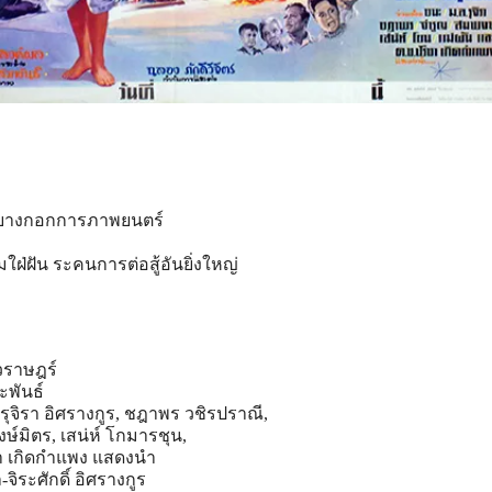
 บางกอกการภาพยนตร์
ใฝ่
ฝัน ระคนการต่อสู้อันยิ่งใหญ่
วราษฎร์
ะพันธ์
.รุจิรา อิศรางกูร, ชฎาพร วชิรปราณี,
ษ์มิตร, เสน่ห์ โกมารชุน,
ชา เกิดกำแพง แสดงนำ
ิระศักดิ์ อิศรางกูร