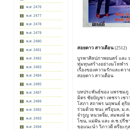
พ.ศ. 2476
พ.ศ. 2477
พ.ศ. 2478
พ.ศ. 2479
พ.ศ. 2480
สอยดาว สาวเดือน
(2512)
พ.ศ. 2481
บูรพาศิลปภาพยนตร์ และ
พ.ศ. 2482
ทุ่มทุนสร้างอย่างมโหฬาร
พ.ศ. 2483
เรื่องของความรักและความ
สอยดาว สาวเดือน
พ.ศ. 2484
พ.ศ. 2485
บทประพันธ์ของ แพรชมภู
พ.ศ. 2487
มิตร ชัยบัญชา เพชรา เชา
พ.ศ. 2489
โสภา สถาพร นฤพนธ์ ดุริย
ร่วมด้วย ชนะ ศรีอุบล, ม.ล
พ.ศ. 2492
จำรูญ หนวดจิ๋ม, สมพงษ์ พง
พ.ศ. 2493
โขน, แม่ผัน และ ด.ช.ปรี
ขอแนะนำ วิภาวดี ตรียะกุล-จ
พ.ศ. 2494