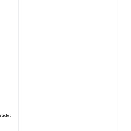
rticle
: