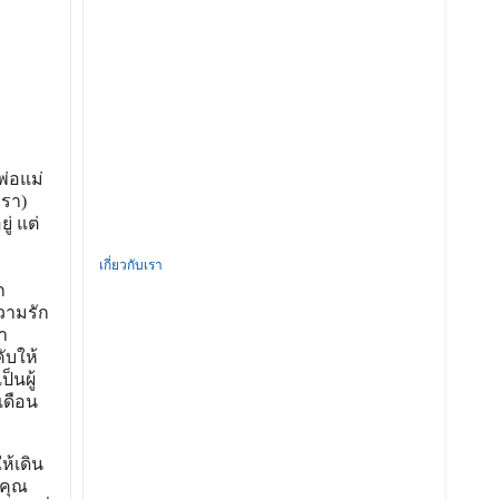
พ่อแม่
ชรา)
่ แต่
เกี่ยวกับเรา
ก
วามรัก
า
ับให้
็นผู้
เดือน
ห้เดิน
 คุณ