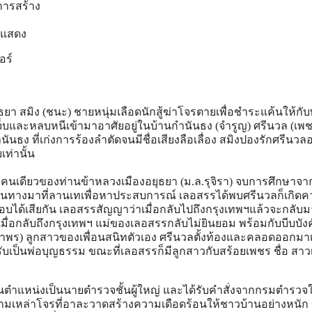
ารสร้าง
รแสดง
อร์
า สมิง (ชนะ) ชายหนุ่มเลือดนักสู้ฆ่าโจรตายเพื่อชำระแค้นให้กับ
ดเจ็บและหลบหนีเข้ามาอาศัยอยู่ในบ้านกำนันธง (จำรูญ) ศรีนวล (เพ
ธง ที่เก่งการร้องลำตัดจนมีชื่อเสียงลือเลื่อง สมิงปองรักศรีนวลอยู
เท่านั้น
งคนเดียวของท่านข้าหลวงเมืองอยุธยา (ม.ล.รุจิรา) จบการศึกษาจา
ินทางมาที่ลานเทเพื่อหาประสบการณ์ เลอสรรได้พบศรีนวลก็เกิดค
ักลอบได้เสียกัน เลอสรรสัญญาว่าเมื่อกลับไปถึงกรุงเทพฯแล้วจะกลับม
มื่อกลับถึงกรุงเทพฯ แม่ของเลอสรรกลับไม่ยินยอม พร้อมกับบีบบังค
าพร) ลูกสาวของเพื่อนสนิทตัวเอง ศรีนวลตั้งท้องและคลอดออกมาเป
ับเป็นพ่อบุญธรรม ขณะที่เลอสรรก็มีลูกสาวกับสร้อยเพชร ชื่อ สาว
่อนตำแหน่งเป็นนายตำรวจชั้นผู้ใหญ่ และได้รับคำสั่งจากกรมตำรวจใ
มเหล่าโจรที่อาละวาดสร้างความเดือดร้อนให้ชาวบ้านอย่างหนัก