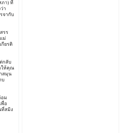
า) ที่
ว่า
รจากับ
อสรร
แม่
กียรติ
่กลับ
ำให้คุณ
ำสมุน
าบ
่อม
พื่อ
ี่สมิง