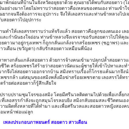
พ้กผ่อนที่บ้านในจังหวัดอยุธยาด้วย คุณยายได้พบกับสอยดาว (โสภ
าเป็นอย่างมากโดยไม่ทราบว่าสอยดาวคือเหลนของตนเอง ท่านเข้าใจ
นยากจนจึงต้องการจะอุปการะ จึงให้เลอสรรและท่านข้าหลวงไปเจ
รับสอยดาวไปอุปการะ
้านทำให้เลอสรรทราบว่าแท้จริงแล้ว สอยดาวคือลูกของตนเอง เล
ละกำนันธงใจอ่อน ท่านข้าหลวงจึงเจรจาขอรับสอยดาวไปให้คุณ
อยดาวมาอยู่กรุงเทพฯ ก็ถูกกลั่นแกล้งจากสร้อยเพชร (ชฎาพร) และเ
ต่สาวเดือน (ขวัญตา) กลับรักสอยดาวเหมือนพี่น้อง
หาทางกลั่นแกล้งสอยดาว ด้วยการจ้างคนเข้ามาปลุกปล้ำสอยดาวแต
ยชีวิต สร้อยเพชรใส่ร้ายว่าสอยดาวนัดแนะผู้ชายให้เข้าไปหาและท
มากจึงไล่สอยดาวออกจากบ้าน สมิงทราบเรื่องก็โกรธแค้นมากจึงน
พชรกล้า แต่สมุนของสมิงพลั้งมือฆ่าสร้อยเพชรตาย เลอสรรได้ทร
ดร้ายต่อสอยดาวก็รู้สึกเสียใจ
ราบปรามชุมโจรของสมิง โดยมีศรีนวลติดตามไปด้วยเพื่อเกลี้ยกล
ที่เลอสรรกำลังจะถูกสมุนโจรลอบยิง สมิงกลับยอมสละชีวิตตนเองเ
ความผิดทั้งหลายที่ได้ทำมา และเพื่อศรีนวลและสอยดาวหญิงสองคนท
ร้อมหน้าพ่อแม่ลูก
เพลงประกอบภาพยนตร์ สอยดาว สาวเดือน