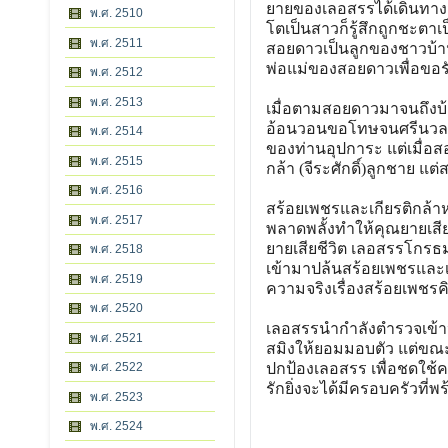
ยายของเลอสรรได้เดินทางมา
พ.ศ. 2510
โตเป็นสาวก็รู้สึกถูกชะต
พ.ศ. 2511
สอยดาวเป็นลูกของชาวบ้า
พ่อแม่ของสอยดาวเพื่อขอ
พ.ศ. 2512
พ.ศ. 2513
เมื่อตามสอยดาวมาจนถึงบ
อ้อนวอนขอโทษจนศรีนวลแ
พ.ศ. 2514
ของท่านอุปการะ แต่เมื่อส
พ.ศ. 2515
กล้า (จีระศักดิ์)ลูกชาย แ
พ.ศ. 2516
สร้อยเพชรและเกียรติกล้า
พ.ศ. 2517
พลาดพลั้งทำให้คุณยายเสี
ยายเสียชีวิต เลอสรรโกรธ
พ.ศ. 2518
เข้ามาปล้นสร้อยเพชรและเ
พ.ศ. 2519
ความจริงเรื่องสร้อยเพชรคิ
พ.ศ. 2520
เลอสรรนำกำลังตำรวจเข้าป
พ.ศ. 2521
สมิงให้ยอมมอบตัว แต่ขณะ
พ.ศ. 2522
ปกป้องเลอสรร เพื่อชดใช้
รักยิ่งจะได้มีครอบครัวที่พ
พ.ศ. 2523
พ.ศ. 2524