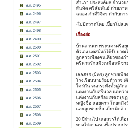
สำเภา ประสงค์ผล อำนวยก
พ.ศ. 2495
สันทัด ศรีสัมพันธ์ ถ่ายภาพ
ฉลอง ภักดีวิจิตร กำกับกา
พ.ศ. 2496
พ.ศ. 2497
-ใบปิดวาดโดย เปี๊ยกโปสเต
พ.ศ. 2498
เรื่องย่อ
พ.ศ. 2499
บ้านลานเท พระนครศรีอยุธย
พ.ศ. 2500
ตัวเอง แต่สมิงก็ได้รับบา
พ.ศ. 2501
ลูกสาวเพียงคนเดียวของกำนัน
ศรีนวลรักสมิงเหมือนพี่ชาย
พ.ศ. 2502
พ.ศ. 2503
เลอสรร (มิตร) ลูกชายเพีย
โรงเรียนนายร้อยตำรวจ เด
พ.ศ. 2504
ใคร่กัน จนกระทั่งทั้งคู่ล
พ.ศ. 2505
แต่งงานกับศรีนวล แต่ทว่าเ
แต่งงานกับสร้อยเพชร (ชฎ
พ.ศ. 2506
หญิงชื่อ สอยดาว โดยสมิงร
พ.ศ. 2507
และลูกชายชื่อ เกียรติกล้า
พ.ศ. 2508
20 ปีผ่านไป เลอสรรได้เลื
พ.ศ. 2509
ทางไปลานเท เพื่อปราบปรา