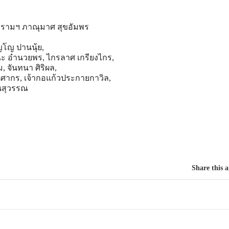
ั้วรามฯ ภาณุมาศ สุขอัมพร
ญโญ ปานนุ้ย,
ะ อำนวยพร, ไกรลาศ เกรียงไกร,
ม, จันทนา ศิริผล,
นิศากร, เจ้ากอแก้วประกายกาวิล,
ยนสุวรรณ
Share this a