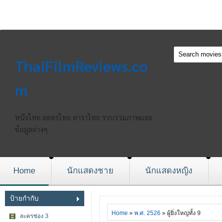
ThaiFilmReviews.co
m
หนังไทย ละครไทย ดาราไทย รวบรวมภาพและ
ข้อมูลต่างๆ
Home
นักแสดงชาย
นักแสดงหญิง
ป้ายกำกับ
Home
»
พ.ศ. 2526
» ผู้ยิ่งใหญ่ทั้ง 9
ละครช่อง 3