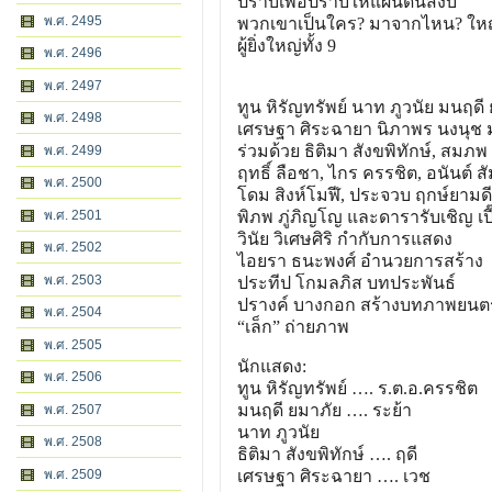
ปราบเพื่อปราบให้แผ่นดินสงบ
พ.ศ. 2495
พวกเขาเป็นใคร? มาจากไหน? ใหญ่…
ผู้ยิ่งใหญ่ทั้ง 9
พ.ศ. 2496
พ.ศ. 2497
ทูน หิรัญทรัพย์ นาท ภูวนัย มนฤดี
พ.ศ. 2498
เศรษฐา ศิระฉายา นิภาพร นงนุช 
ร่วมด้วย ธิติมา สังขพิทักษ์, สมภพ
พ.ศ. 2499
ฤทธิ์ ลือชา, ไกร ครรชิต, อนันต์ ส
พ.ศ. 2500
โดม สิงห์โมฬี, ประจวบ ฤกษ์ยามด
พ.ศ. 2501
พิภพ ภู่ภิญโญ และดารารับเชิญ เปี
วินัย วิเศษศิริ กำกับการแสดง
พ.ศ. 2502
ไอยรา ธนะพงศ์ อำนวยการสร้าง
พ.ศ. 2503
ประทีป โกมลภิส บทประพันธ์
ปรางค์ บางกอก สร้างบทภาพยนตร
พ.ศ. 2504
“เล็ก” ถ่ายภาพ
พ.ศ. 2505
นักแสดง:
พ.ศ. 2506
ทูน หิรัญทรัพย์ …. ร.ต.อ.ครรชิต
มนฤดี ยมาภัย …. ระย้า
พ.ศ. 2507
นาท ภูวนัย
พ.ศ. 2508
ธิติมา สังขพิทักษ์ …. ฤดี
พ.ศ. 2509
เศรษฐา ศิระฉายา …. เวช