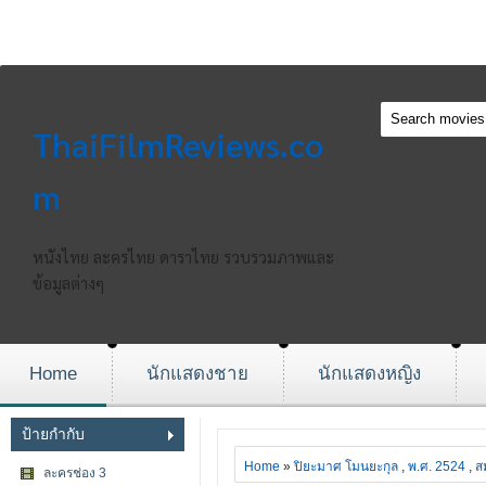
ThaiFilmReviews.co
m
หนังไทย ละครไทย ดาราไทย รวบรวมภาพและ
ข้อมูลต่างๆ
Home
นักแสดงชาย
นักแสดงหญิง
ป้ายกำกับ
Home
»
ปิยะมาศ โมนยะกุล
,
พ.ศ. 2524
,
ส
ละครช่อง 3