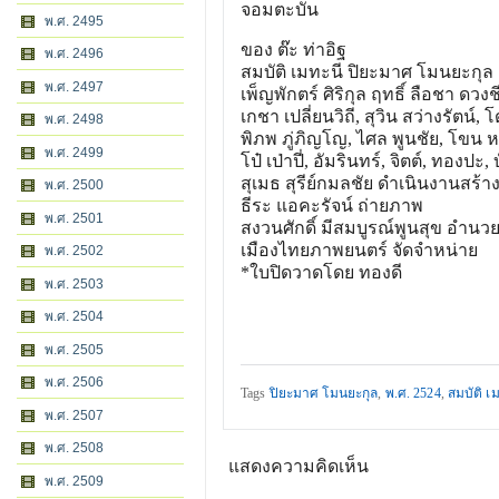
จอมตะบัน
พ.ศ. 2495
ของ ต๊ะ ท่าอิฐ
พ.ศ. 2496
สมบัติ เมทะนี ปิยะมาศ โมนยะกุล
พ.ศ. 2497
เพ็ญพักตร์ ศิริกุล ฤทธิ์ ลือชา ดว
เกชา เปลี่ยนวิถี, สุวิน สว่างรัตน์, 
พ.ศ. 2498
พิภพ ภู่ภิญโญ, ไศล พูนชัย, โขน ห
พ.ศ. 2499
โป๋ เป่าปี่, อัมรินทร์, จิตต์, ทองปะ
สุเมธ สุรีย์กมลชัย ดำเนินงานสร้า
พ.ศ. 2500
ธีระ แอคะรัจน์ ถ่ายภาพ
พ.ศ. 2501
สงวนศักดิ์ มีสมบูรณ์พูนสุข อำนว
เมืองไทยภาพยนตร์ จัดจำหน่าย
พ.ศ. 2502
*ใบปิดวาดโดย ทองดี
พ.ศ. 2503
พ.ศ. 2504
พ.ศ. 2505
พ.ศ. 2506
Tags
ปิยะมาศ โมนยะกุล
,
พ.ศ. 2524
,
สมบัติ เ
พ.ศ. 2507
พ.ศ. 2508
แสดงความคิดเห็น
พ.ศ. 2509