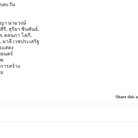
บตะวัน
ญญา นามวงษ์
ิ, สุริยา ชินพันธ์,
ิต, ดลนภา โสภี,
, มาลี เวชประเสริฐ
ารแสดง
พยนตร์
าพ
ยการสร้าง
าย
Share this a