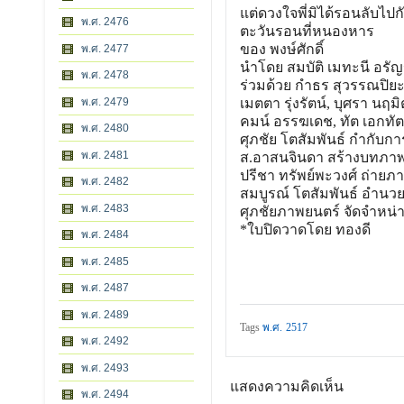
แต่ดวงใจพี่มิได้รอนลับไปกั
พ.ศ. 2476
ตะวันรอนที่หนองหาร
ของ พงษ์ศักดิ์
พ.ศ. 2477
นำโดย สมบัติ เมทะนี อรั
พ.ศ. 2478
ร่วมด้วย กำธร สุวรรณปิยะศิร
พ.ศ. 2479
เมตตา รุ่งรัตน์, บุศรา นฤม
คมน์ อรรฆเดช, ทัต เอกทัต
พ.ศ. 2480
ศุภชัย โตสัมพันธ์ กำกับก
พ.ศ. 2481
ส.อาสนจินดา สร้างบทภา
ปรีชา ทรัพย์พะวงศ์ ถ่ายภ
พ.ศ. 2482
สมบูรณ์ โตสัมพันธ์ อำนว
พ.ศ. 2483
ศุภชัยภาพยนตร์ จัดจำหน่
*ใบปิดวาดโดย ทองดี
พ.ศ. 2484
พ.ศ. 2485
พ.ศ. 2487
พ.ศ. 2489
Tags
พ.ศ. 2517
พ.ศ. 2492
พ.ศ. 2493
แสดงความคิดเห็น
พ.ศ. 2494