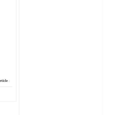
rticle
: