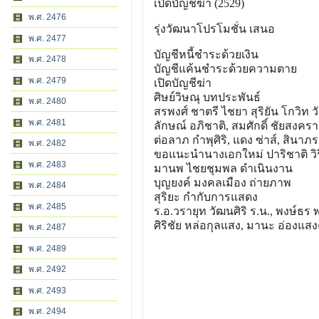
เปิดบัญชีฆ่า (2529)
พ.ศ. 2476
รุ่งวัฒนาโปรโมชั่น เสนอ
พ.ศ. 2477
บัญชีหนี้ชำระด้วยเงิน
พ.ศ. 2478
บัญชีแค้นชำระด้วยความตาย
พ.ศ. 2479
เปิดบัญชีฆ่า
ศิษย์วิษณุ บทประพันธ์
พ.ศ. 2480
สรพงศ์ ชาตรี ไชยา สุริยัน โกวิท 
พ.ศ. 2481
ลักษณ์ อภิชาติ, สมศักดิ์ ชัยสงครา
ต่อลาภ กำพุศิริ, แดง ซ่าส์, สินาภ
พ.ศ. 2482
ขอแนะนำนางเอกใหม่ ปาริชาติ วิ
พ.ศ. 2483
มานพ ไชยชุมพล ดำเนินงาน
บุญยงค์ มงคลเมือง ถ่ายภาพ
พ.ศ. 2484
สุริยะ กำกับการแสดง
พ.ศ. 2485
ร.อ.วรายุท วัฒนศิริ ร.น., พงษ์ธร 
ศิริชัย หล่อกุลแสง, มานะ อ่องแส
พ.ศ. 2487
พ.ศ. 2489
พ.ศ. 2492
พ.ศ. 2493
พ.ศ. 2494