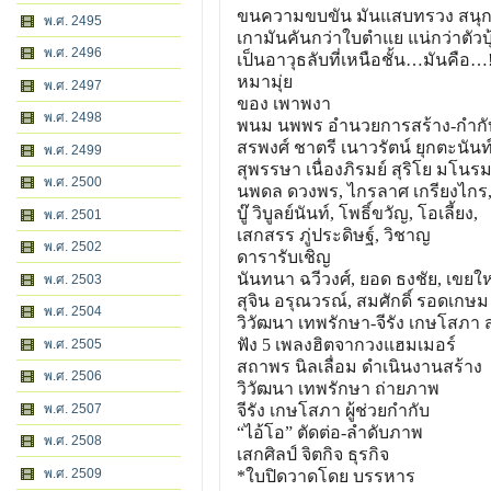
ขนความขบขัน มันแสบทรวง สนุก
พ.ศ. 2495
เกามันคันกว่าใบตำแย แน่กว่าตัวบุ
พ.ศ. 2496
เป็นอาวุธลับที่เหนือชั้น…มันคือ…!
หมามุ่ย
พ.ศ. 2497
ของ เพาพงา
พ.ศ. 2498
พนม นพพร อำนวยการสร้าง-กำก
สรพงศ์ ชาตรี เนาวรัตน์ ยุกตะนันท
พ.ศ. 2499
สุพรรษา เนื่องภิรมย์ สุริโย มโนรม
พ.ศ. 2500
นพดล ดวงพร, ไกรลาศ เกรียงไกร, 
บู๊ วิบูลย์นันท์, โพธิ์ขวัญ, โอเลี้ยง,
พ.ศ. 2501
เสกสรร ภู่ประดิษฐ์, วิชาญ
พ.ศ. 2502
ดารารับเชิญ
นันทนา ฉวีวงศ์, ยอด ธงชัย, เขยให
พ.ศ. 2503
สุจิน อรุณวรณ์, สมศักดิ์ รอดเกษม
พ.ศ. 2504
วิวัฒนา เทพรักษา-จีรัง เกษโสภา 
ฟัง 5 เพลงฮิตจากวงแฮมเมอร์
พ.ศ. 2505
สถาพร นิลเลื่อม ดำเนินงานสร้าง
พ.ศ. 2506
วิวัฒนา เทพรักษา ถ่ายภาพ
พ.ศ. 2507
จีรัง เกษโสภา ผู้ช่วยกำกับ
“ไอ้โอ” ตัดต่อ-ลำดับภาพ
พ.ศ. 2508
เสกศิลป์ จิตกิจ ธุรกิจ
พ.ศ. 2509
*ใบปิดวาดโดย บรรหาร