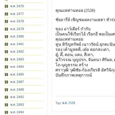
พ.ศ. 2476
คุณแหท่านหอย (2528)
พ.ศ. 2477
ชัยอารีย์ เชิญชมผลงานเฮฮา หัวร่
พ.ศ. 2478
ของ อาว์เดียร์ กำกับ
พ.ศ. 2479
เป็นคนใช้เรียกไอ้ เรียกอี พอเป็นเศ
พ.ศ. 2480
คุณแหท่านหอย
ทูน หิรัญทรัพย์ เนาวรัตน์ ยุกตะนัน
พ.ศ. 2481
รอง เค้ามูลคดี, เด๋อ ดอกสะเดา,
พ.ศ. 2482
ดู๋, ดี๋, ดอน, แดง, สีเทา,
พ.ศ. 2483
ฉวีวรรณ บุญปรก, จันทนา ศิริผล, ค
โถ-บุญธรรม สร้าง
พ.ศ. 2484
ศราวุฒิ วุฒิชัย-ก้องเกียรติ อัศวินิกุ
พ.ศ. 2485
บันทึกภาพเหตุการณ์
พ.ศ. 2487
พ.ศ. 2489
พ.ศ. 2492
Tags
พ.ศ. 2528
พ.ศ. 2493
พ.ศ. 2494