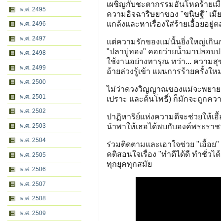
เผชิญกับชะตากรรมอันโหดร้ายเมื่อ 
พ.ศ. 2495
ความอิจฉาริษยาของ "ขนิษฐี" เมียอ
แกล้งและหาเรื่องใส่ร้ายเอื้อยอยู
พ.ศ. 2496
พ.ศ. 2497
แต่ความรักของแม่นั้นยิ่งใหญ่เก
"ปลาบู่ทอง" คอยว่ายน้ำมาปลอบประ
พ.ศ. 2498
ใช้งานอย่างทารุณ ทว่า... ความสุขเ
พ.ศ. 2499
อ้ายล่วงรู้เข้า แผนการร้ายครั้งใ
พ.ศ. 2500
ไม่ว่าดวงวิญญาณของแม่จะพยายาม
พ.ศ. 2501
เปราะ และต้นโพธิ์) ก็มักจะถูกค
พ.ศ. 2502
ปาฏิหาริย์แห่งความดีจะช่วยให้เอ
พ.ศ. 2503
นำพาให้เธอได้พบกับองค์พระราชา 
พ.ศ. 2504
ร่วมติดตามและเอาใจช่วย "เอื้อ
คติสอนใจเรื่อง "ทำดีได้ดี ทำชั่
พ.ศ. 2505
ทุกยุคทุกสมัย
พ.ศ. 2506
พ.ศ. 2507
พ.ศ. 2508
พ.ศ. 2509