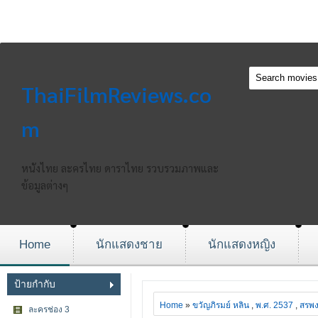
ThaiFilmReviews.co
m
หนังไทย ละครไทย ดาราไทย รวบรวมภาพและ
ข้อมูลต่างๆ
Home
นักแสดงชาย
นักแสดงหญิง
ป้ายกำกับ
Home
»
ขวัญภิรมย์ หลิน
,
พ.ศ. 2537
,
สรพง
ละครช่อง 3