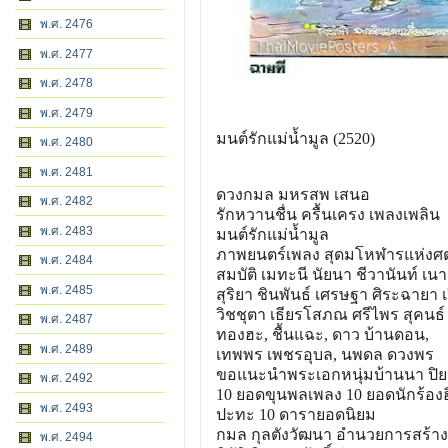
พ.ศ. 2476
พ.ศ. 2477
พ.ศ. 2478
พ.ศ. 2479
มนต์รักแม่น้ำมูล (2520)
พ.ศ. 2480
พ.ศ. 2481
ดวงกมล มหรสพ เสนอ
พ.ศ. 2482
รักหวานชื่น ครื้นเครง เพลงเพลิน
พ.ศ. 2483
มนต์รักแม่น้ำมูล
ภาพยนตร์เพลง สุดมโหฬารแห่ง
พ.ศ. 2484
สมบัติ เมทะนี นัยนา ชีวานันท์ เนา
พ.ศ. 2485
สุริยา ชินพันธ์ เศรษฐา ศิระฉายา เป
วิชชุตา เธียรโสภณ ศรีไพร สุคนธ์ ค
พ.ศ. 2487
ทองฮะ, ชื้นแฉะ, ดาว บ้านดอน,
พ.ศ. 2489
เทพพร เพชรอุบล, นพดล ดวงพร
ขอแนะนำพระเอกหนุ่มบ้านนา ปิย
พ.ศ. 2492
10 ยอดขุนพลเพลง 10 ยอดนักร้องฮ
พ.ศ. 2493
ปะทะ 10 ดารายอดนิยม
กมล กุลตังวัฒนา อำนวยการสร้าง
พ.ศ. 2494