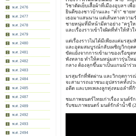
วิชาตัดเย็บเสื้อผ้าที่เมืองอุบลฯ เ
พ.ศ. 2476
ยินดีของชาวบ้านและ "หำ" ชายหนุ
พ.ศ. 2477
เธอมาแสนนาน แต่เส้นทางความรักข
ชายหนุ่มที่มีหน้ามีตาอย่าง "ครู
พ.ศ. 2478
และเรื่องราวเข้าใจผิดที่ทำให้หัว
พ.ศ. 2479
แต่เรื่องราวไม่ได้มีเพียงแค่มรสุม
พ.ศ. 2480
และอุดมสมบูรณ์กลับเผชิญวิกฤต
พ.ศ. 2481
ขัดแย้งจากการเข้ามาของเรือขุดท
พังทลาย ทำให้คนหนุ่มสาวรุ่นใหม่
พ.ศ. 2482
กลาง ต้องลุกขึ้นมาเป็นแกนนำร่วม
พ.ศ. 2483
มรสุมรักที่พัดผ่าน และวิกฤตการ
พ.ศ. 2484
จะสามารถเอาชนะอุปสรรคทั้งปวง
อดีต และบทเพลงลูกทุ่งหมอลำที่กิ
พ.ศ. 2485
พ.ศ. 2487
ชมภาพยนตร์ไทยเก่าเรื่อง มนต์รักลำ
รับชมภาพยนตร์ มนต์รักลำน้ำชี (25
พ.ศ. 2489
พ.ศ. 2492
พ.ศ. 2493
พ.ศ. 2494