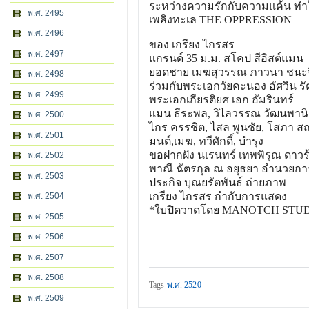
ระหว่างความรักกับความแค้น ทำให
พ.ศ. 2495
เพลิงทะเล THE OPPRESSION
พ.ศ. 2496
ของ เกรียง ไกรสร
พ.ศ. 2497
แกรนด์ 35 ม.ม. สโคป สีอิสต์แมน
ยอดชาย เมฆสุวรรณ ภาวนา ชนะจิต
พ.ศ. 2498
ร่วมกับพระเอกวัยคะนอง อัศวิน 
พ.ศ. 2499
พระเอกเกียรติยศ เอก อัมรินทร์
แมน ธีระพล, วิไลวรรณ วัฒนพานิ
พ.ศ. 2500
ไกร ครรชิต, ไสล พูนชัย, โสภา สถ
พ.ศ. 2501
มนต์,เมฆ, ทวีศักดิ์, บำรุง
ขอฝากฝัง นเรนทร์ เทพพิรุณ ดาวร
พ.ศ. 2502
พาณี ฉัตรกุล ณ อยุธยา อำนวยกา
พ.ศ. 2503
ประกิจ บุณยรัตพันธ์ ถ่ายภาพ
เกรียง ไกรสร กำกับการแสดง
พ.ศ. 2504
*ใบปิดวาดโดย MANOTCH STUD
พ.ศ. 2505
พ.ศ. 2506
พ.ศ. 2507
พ.ศ. 2508
Tags
พ.ศ. 2520
พ.ศ. 2509